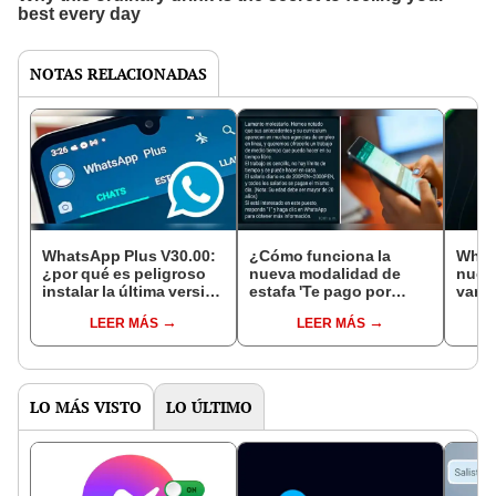
NOTAS RELACIONADAS
WhatsApp Plus V30.00:
¿Cómo funciona la
What
¿por qué es peligroso
nueva modalidad de
nueva
instalar la última versión
estafa 'Te pago por
varia
lanzada en junio?
comentar' que circula en
mism
LEER MÁS
LEER MÁS
WhatsApp?
LO MÁS VISTO
LO ÚLTIMO