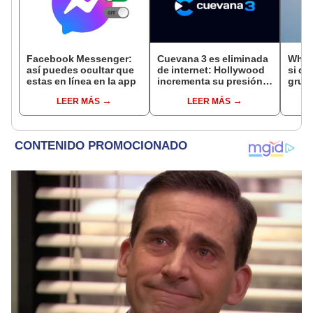
Facebook Messenger:
Cuevana 3 es eliminada
What
así puedes ocultar que
de internet: Hollywood
si de
estas en línea en la app
incrementa su presión
grup
sobre la piratería
crea
LEER MÁS
LEER MÁS