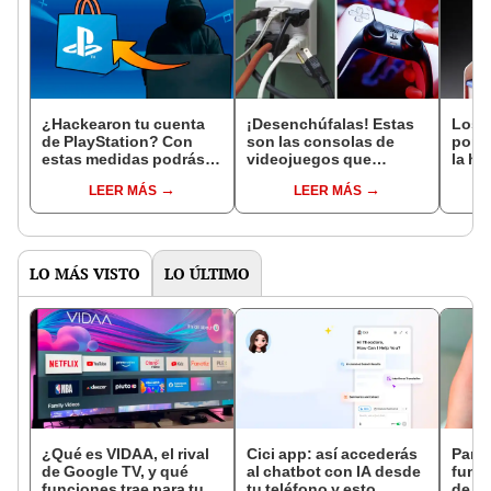
¿Hackearon tu cuenta
¡Desenchúfalas! Estas
Los 
de PlayStation? Con
son las consolas de
popul
estas medidas podrás
videojuegos que
la hi
recuperarla y aumentar
consumen más luz
su pe
LEER MÁS
LEER MÁS
la seguridad
eléctrica
LO MÁS VISTO
LO ÚLTIMO
¿Qué es VIDAA, el rival
Cici app: así accederás
Para 
de Google TV, y qué
al chatbot con IA desde
funci
funciones trae para tu
tu teléfono y esto
de W