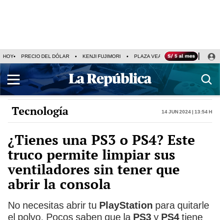
HOY
PRECIO DEL DÓLAR
KENJI FUJIMORI
PLAZA VEA
FERIADOS
KE
Tecnología
14 Jun 2024 | 13:54 h
¿Tienes una PS3 o PS4? Este
truco permite limpiar sus
ventiladores sin tener que
abrir la consola
No necesitas abrir tu
PlayStation
para quitarle
el polvo. Pocos saben que la
PS3
y
PS4
tiene