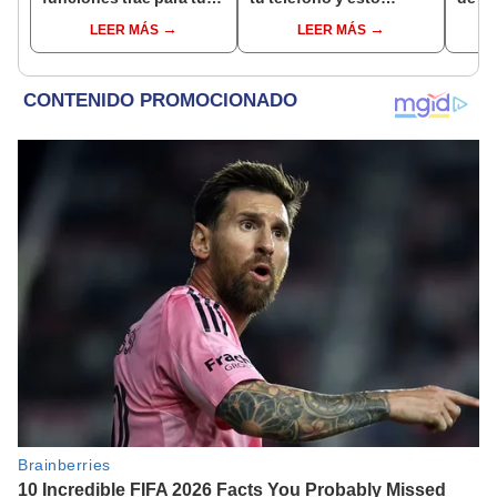
televisor inteligente?
puedes consultarle
tus 
LEER MÁS
LEER MÁS
gratis
dos 