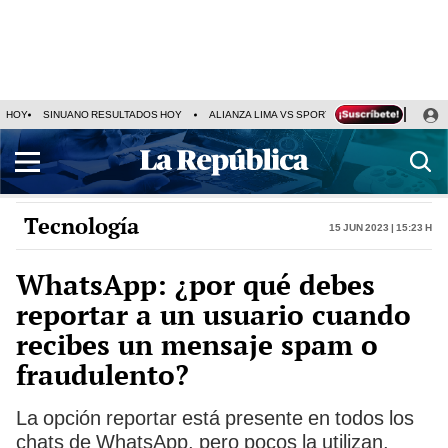
HOY
SINUANO RESULTADOS HOY
ALIANZA LIMA VS SPORT BOYS
JORGE MES
Tecnología
15 Jun 2023 | 15:23 h
WhatsApp: ¿por qué debes
reportar a un usuario cuando
recibes un mensaje spam o
fraudulento?
La opción reportar está presente en todos los
chats de WhatsApp, pero pocos la utilizan,