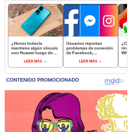
¿Honor todavía
Usuarios reportan
¿Cóm
mantiene algún vínculo
problemas de conexión
ring
con Huawei luego de
de Facebook,
What
que fuera vendida en
Messenger e Instagram
escu
LEER MÁS
LEER MÁS
2020?
reci
mens