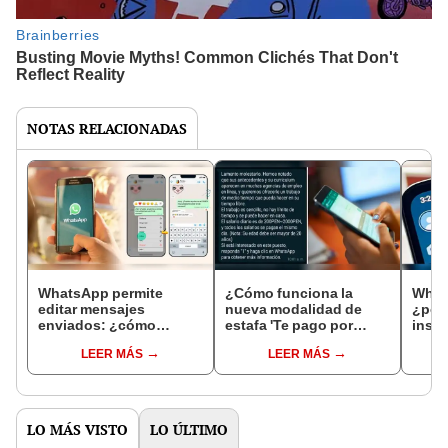
NOTAS RELACIONADAS
WhatsApp permite
¿Cómo funciona la
What
editar mensajes
nueva modalidad de
¿por 
enviados: ¿cómo
estafa 'Te pago por
insta
funciona la nueva
comentar' que circula en
lanza
LEER MÁS
LEER MÁS
herramienta de tus
WhatsApp?
chats?
LO MÁS VISTO
LO ÚLTIMO