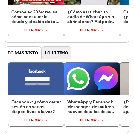
Corpoelec 2024: revisa
¿Cómo escuchar un
Caíd
cómo consultar la
audio de WhatsApp sin
¿por 
deuda y el saldo de tu
abrir el chat? Así podrás
de me
factura por WhatsApp
lograrlo en tu teléfono
falla
LEER MÁS
LEER MÁS
mun
LO MÁS VISTO
LO ÚLTIMO
Facebook: ¿cómo cerrar
WhatsApp y Facebook
¿Por
sesión en varios
Messenger: descubren
desc
dispositivos a la vez?
nuevos detalles de su
apara
integración
tu ca
LEER MÁS
LEER MÁS
luz?