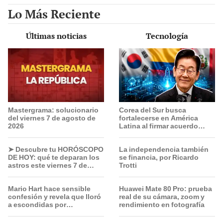
Lo Más Reciente
Últimas noticias
Tecnología
Mastergrama: solucionario
Corea del Sur busca
del viernes 7 de agosto de
fortalecerse en América
2026
Latina al firmar acuerdo
clave con un país para
proyectos de tecnología e
➤ Descubre tu HORÓSCOPO
La independencia también
innovación
DE HOY: qué te deparan los
se financia, por Ricardo
astros este viernes 7 de
Trotti
agosto, según Jhan
Sandoval
Mario Hart hace sensible
Huawei Mate 80 Pro: prueba
confesión y revela que lloró
real de su cámara, zoom y
a escondidas por
rendimiento en fotografía
separación de Korina
Rivadeneira: "Sufrí mucho.