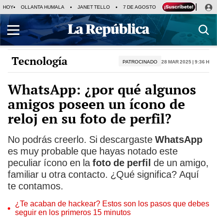
HOY
OLLANTA HUMALA
JANET TELLO
7 DE AGOSTO
TINKA RESULTADOS
Tecnología
PATROCINADO
28 Mar 2025 | 9:36 h
WhatsApp: ¿por qué algunos
amigos poseen un ícono de
reloj en su foto de perfil?
No podrás creerlo. Si descargaste
WhatsApp
es muy probable que hayas notado este
peculiar ícono en la
foto de perfil
de un amigo,
familiar u otra contacto. ¿Qué significa? Aquí
te contamos.
¿Te acaban de hackear? Estos son los pasos que debes
seguir en los primeros 15 minutos