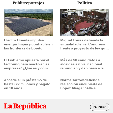
Publirreportajes
Política
Ella no me ha visto"
Electro Oriente impulsa
Miguel Torres defiende la
energía limpia y confiable en
virtualidad en el Congreso
las fronteras de Loreto
frente a proyecto de ley que
plantea la presencialidad
El Gobierno apuesta por el
Más de 50 candidatos a
factoring para reactivar las
alcaldes a nivel nacional
empresas: ¿Qué es y cómo
renuncian y dan paso a la
funciona?
reelección encubierta
Accede a un préstamo de
Norma Yarrow defiende
hasta S/2 millones y págalo
reelección encubierta de
en 10 años
López Aliaga: "Allá el
Jurado que se deja sacar la
vuelta"
Ir al inicio ↑