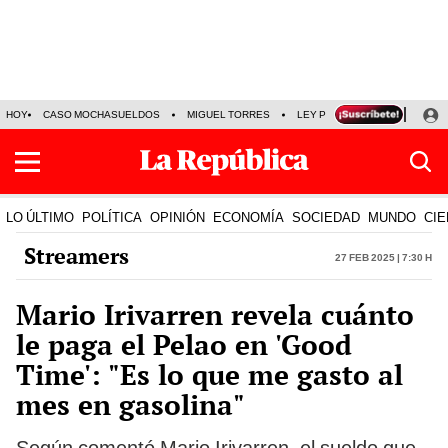
HOY
CASO MOCHASUELDOS
MIGUEL TORRES
LEY PULPÍN
PRECIO DEL
LO ÚLTIMO
POLÍTICA
OPINIÓN
ECONOMÍA
SOCIEDAD
MUNDO
CIE
Streamers
27 Feb 2025 | 7:30 h
Mario Irivarren revela cuánto
le paga el Pelao en 'Good
Time': "Es lo que me gasto al
mes en gasolina"