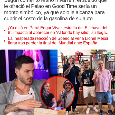
Según comentó Mario Irivarren, el sueldo que
le ofreció el Pelao en Good Time sería un
monto simbólico, ya que solo le alcanza para
cubrir el costo de la gasolina de su auto.
¡Ya está en Perú! Edgar Vivar, estrella de ‘El chavo del
8’, impacta al aparecer en ‘Al fondo hay sitio’: su llegada
remecerá a los Gonzales
La inesperada reacción de Speed al ver a Lionel Messi
llorar tras perder la final del Mundial ante España