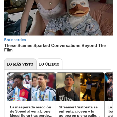
LO MÁS VISTO
LO ÚLTIMO
La inesperada reacción
Streamer Cristorata se
La Ve
de Speed al ver a Lionel
enfrenta a joven y lo
Ibai 
Messi llorar tras perder
golpea en plena calle
a qué