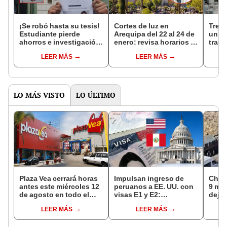
¡Se robó hasta su tesis!
Cortes de luz en
Tren 
Estudiante pierde
Arequipa del 22 al 24 de
un fa
ahorros e investigación
enero: revisa horarios y
tras 
tras ser cogoteado por
zonas afectadas, según
Areq
LEER MÁS
LEER MÁS
sujeto que conoció en
Seal
discoteca de Arequipa
LO MÁS VISTO
LO ÚLTIMO
Plaza Vea cerrará horas
Impulsan ingreso de
Choq
antes este miércoles 12
peruanos a EE. UU. con
9 mue
de agosto en todo el
visas E1 y E2:
deja 
Perú: tiendas atenderán
emprendedores y
mini
LEER MÁS
LEER MÁS
hasta las 7 p.m.
pymes serían los más
Espi
beneficiados