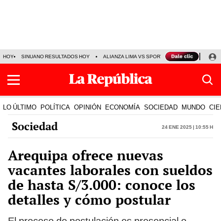
HOY
SINUANO RESULTADOS HOY
ALIANZA LIMA VS SPORT BOYS
JORGE MES
LO ÚLTIMO
POLÍTICA
OPINIÓN
ECONOMÍA
SOCIEDAD
MUNDO
CIE
Sociedad
24 Ene 2025 | 10:55 h
Arequipa ofrece nuevas
vacantes laborales con sueldos
de hasta S/3.000: conoce los
detalles y cómo postular