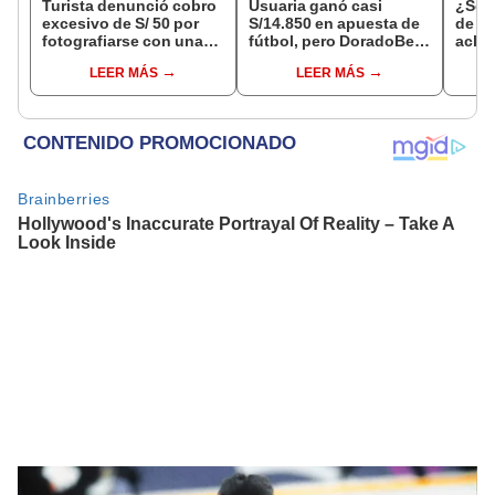
Turista denunció cobro
Usuaria ganó casi
¿Se t
excesivo de S/ 50 por
S/14.850 en apuesta de
de a
fotografiarse con una
fútbol, pero DoradoBet
aclar
alpaca en Cusco y
se negó a pagar:
largo
LEER MÁS
LEER MÁS
Serenazgo recuperó el
Indecopi multó a la
del 6
dinero
empresa con más de S/
19.000