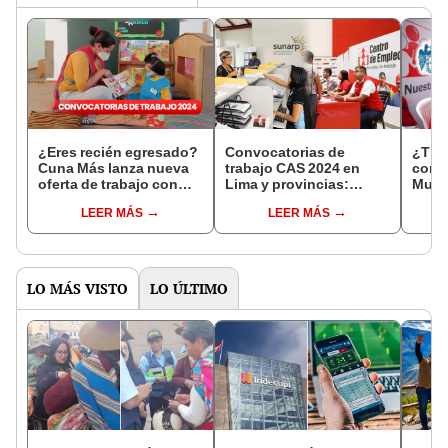
¿Eres recién egresado?
Convocatorias de
¿Tie
Cuna Más lanza nueva
trabajo CAS 2024 en
comp
oferta de trabajo con
Lima y provincias:
Munic
sueldos de hasta S/
Sunarp abre vacantes
anun
LEER MÁS
LEER MÁS
6.614
con sueldos de hasta
convo
S/6.300
con 
S/3.5
LO MÁS VISTO
LO ÚLTIMO