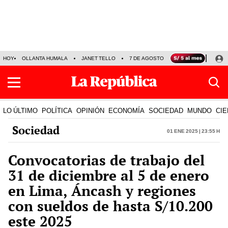
HOY
OLLANTA HUMALA
JANET TELLO
7 DE AGOSTO
TINKA RESULTADOS
LO ÚLTIMO
POLÍTICA
OPINIÓN
ECONOMÍA
SOCIEDAD
MUNDO
CIE
Sociedad
01 Ene 2025 | 23:55 h
Convocatorias de trabajo del
31 de diciembre al 5 de enero
en Lima, Áncash y regiones
con sueldos de hasta S/10.200
este 2025