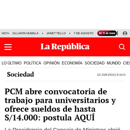
HOY
OLLANTA HUMALA
JANET TELLO
7 DE AGOSTO
TINKA RESULTADOS
LO ÚLTIMO
POLÍTICA
OPINIÓN
ECONOMÍA
SOCIEDAD
MUNDO
CIE
Sociedad
22 Jun 2024 | 9:34 h
PCM abre convocatoria de
trabajo para universitarios y
ofrece sueldos de hasta
S/14.000: postula AQUÍ