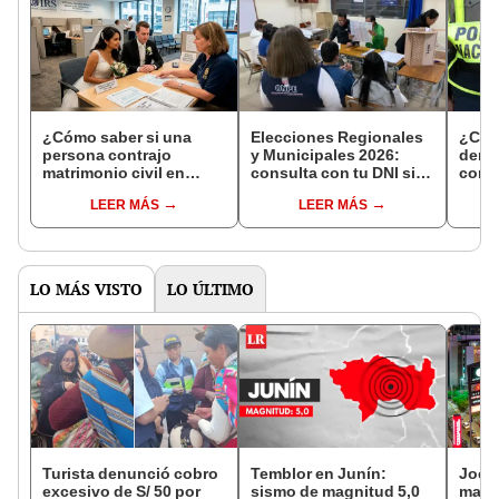
¿Cómo saber si una
Elecciones Regionales
¿Cóm
persona contrajo
y Municipales 2026:
denun
matrimonio civil en
consulta con tu DNI si
con 
Reniec?
fuiste elegido miembro
LEER MÁS
LEER MÁS
de mesa para este 4 de
octubre en el link oficial
de la ONPE
LO MÁS VISTO
LO ÚLTIMO
Turista denunció cobro
Temblor en Junín:
Jocke
excesivo de S/ 50 por
sismo de magnitud 5,0
manti