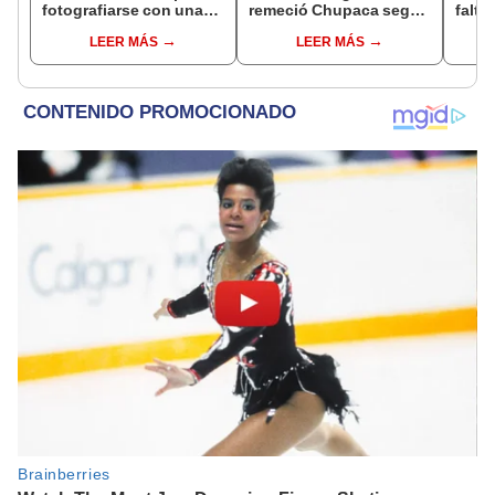
fotografiarse con una
remeció Chupaca según
falta
alpaca en Cusco y
IGP
¿desd
LEER MÁS
LEER MÁS
Serenazgo recuperó el
el ce
dinero