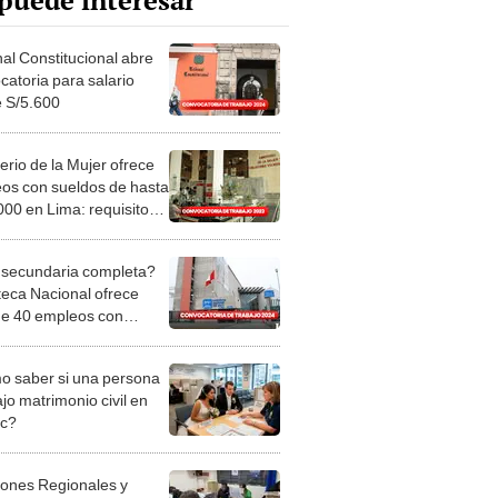
puede interesar
nal Constitucional abre
catoria para salario
 S/5.600
erio de la Mujer ofrece
os con sueldos de hasta
000 en Lima: requisitos y
postular
secundaria completa?
oteca Nacional ofrece
e 40 empleos con
os de hasta S/8.000
 saber si una persona
jo matrimonio civil en
ec?
iones Regionales y