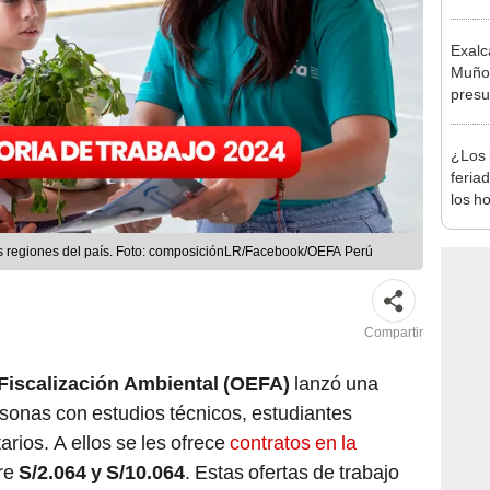
produ
Exalc
Muñoz
presu
seren
¿Los 
feria
los h
habil
BBVA 
tas regiones del país. Foto: composiciónLR/Facebook/OEFA Perú
Compartir
Fiscalización Ambiental (OEFA)
lanzó una
sonas con estudios técnicos, estudiantes
tarios. A ellos se les ofrece
contratos en la
tre
S/2.064 y S/10.064
. Estas ofertas de trabajo