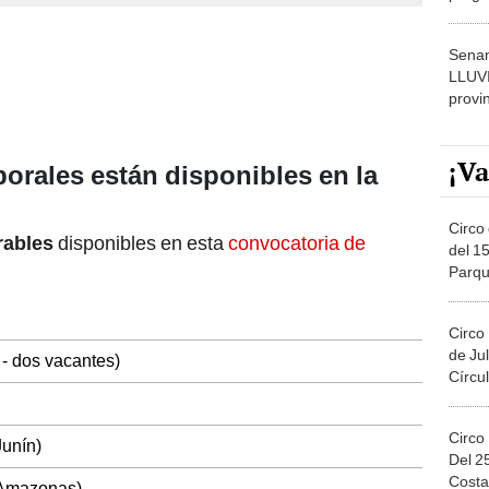
dónde
Senam
LLUV
provi
¡Va
orales están disponibles en la
Circo 
rables
disponibles en esta
convocatoria de
del 15
Parqu
Migue
Circo
de Jul
 - dos vacantes)
Círcul
Circo
Junín)
Del 2
Costa
 (Amazonas)