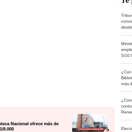
Te 
Tribu
convo
desde
Minist
emple
S/10.
cómo 
¿Con 
Bibli
más d
sueld
¿Cómo
contra
Reni
teca Nacional ofrece más de
Elecc
S/8.000