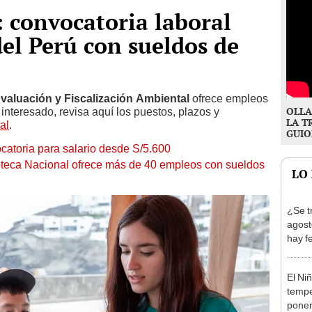
 convocatoria laboral
del Perú con sueldos de
aluación y Fiscalización Ambiental
ofrece empleos
OLLA
interesado, revisa aquí los puestos, plazos y
LA T
al
.
GUIO
catoria para salario desde S/5.600
teca Nacional ofrece más de 40 empleos con sueldos
LO
¿Se t
agost
hay fe
desca
El Ni
tempe
ponen