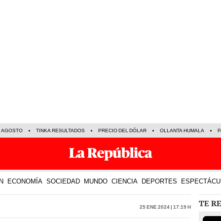
E AGOSTO
TINKA RESULTADOS
PRECIO DEL DÓLAR
OLLANTA HUMALA
P
N
ECONOMÍA
SOCIEDAD
MUNDO
CIENCIA
DEPORTES
ESPECTÁCU
TE R
25 Ene 2024 | 17:19 h