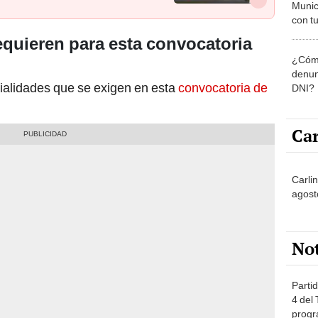
Munic
con tu
miemb
equieren para esta convocatoria
de oct
¿Cómo
la O
denun
ialidades que se exigen en esta
convocatoria de
DNI?
Car
Carli
agost
No
Partid
4 del
progr