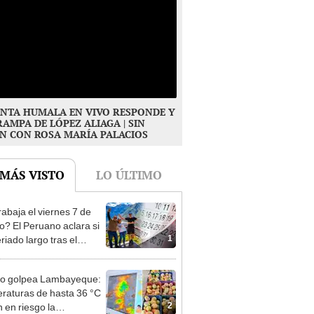
NTA HUMALA EN VIVO RESPONDE Y
RAMPA DE LÓPEZ ALIAGA | SIN
N CON ROSA MARÍA PALACIOS
 MÁS VISTO
LO ÚLTIMO
rabaja el viernes 7 de
o? El Peruano aclara si
1
riado largo tras el
nso del 6 de agosto
ño golpea Lambayeque:
raturas de hasta 36 °C
2
 en riesgo la