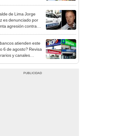
cción de mango y palta
alde de Lima Jorge
 es denunciado por
3
nta agresión contra
a gestante de Miraflores
bancos atienden este
do 6 de agosto? Revisa
4
orarios y canales
itados en BCP, Interbank,
y Banco de la Nación