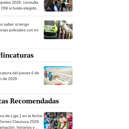
ipales 2026: consulta
 DNI si fuiste elegido
ro de mesa para este 4
ubre en el link oficial de
 saber si tengo
NPE
cias policiales con mi
lincaturas
ncatura del jueves 6 de
o de 2026
tas Recomendadas
os de Liga 1 en la fecha
 Torneo Clausura 2026:
amación, horarios y