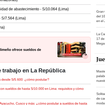
nidad de abastecimiento - S/10.064 (Lima)
Gran 
del 10
 - S/7.564 (Lima)
en el
ma)
La Ca
17 de 
Mega 
 limeño ofrece sueldos de
Ju
 trabajo en La República
Maste
palab
os desde S/5.600: ¿cómo postular?
nuest
 con sueldos de hasta S/10.000 en Lima: requisitos y cómo
Solita
de ca
moda.
, Ayacucho, Cusco y más: ¿cómo postular a sueldos de hasta