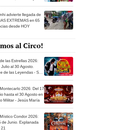
 ver
hi advierte llegada de
IAS EXTREMAS en 65
ncias desde HOY
mos al Circo!
de las Estrellas 2026:
 Julio al 30 Agosto.
e de las Leyendas - San
l
 Montecarlo 2026: Del 17
io hasta el 30 Agosto en
o Militar - Jesús María
 Místico Condor 2026:
5 de Junio. Explanada
 21