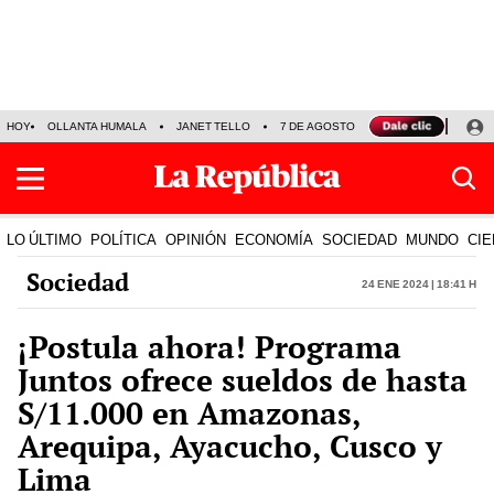
HOY
OLLANTA HUMALA
JANET TELLO
7 DE AGOSTO
TINKA RESULTADOS
LO ÚLTIMO
POLÍTICA
OPINIÓN
ECONOMÍA
SOCIEDAD
MUNDO
CIE
Sociedad
24 Ene 2024 | 18:41 h
¡Postula ahora! Programa
Juntos ofrece sueldos de hasta
S/11.000 en Amazonas,
Arequipa, Ayacucho, Cusco y
Lima