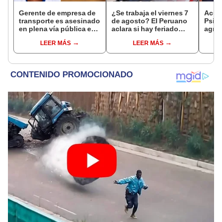
Gerente de empresa de
¿Se trabaja el viernes 7
Acusa
transporte es asesinado
de agosto? El Peruano
Psico
en plena vía pública en
aclara si hay feriado
agres
Los Olivos: su esposa
largo tras el descanso
con 
LEER MÁS
LEER MÁS
sobrevivió al ataque
del 6 de agosto