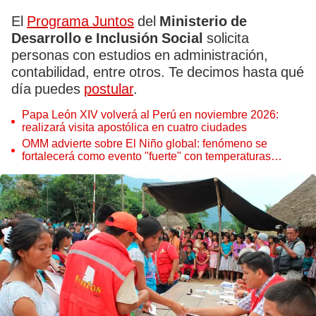
El
Programa Juntos
del
Ministerio de
Desarrollo e Inclusión Social
solicita
personas con estudios en administración,
contabilidad, entre otros. Te decimos hasta qué
día puedes
postular
.
Papa León XIV volverá al Perú en noviembre 2026:
realizará visita apostólica en cuatro ciudades
OMM advierte sobre El Niño global: fenómeno se
fortalecerá como evento "fuerte" con temperaturas
récord este 2026