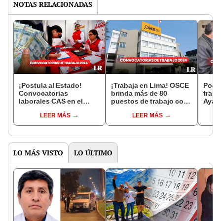
NOTAS RELACIONADAS
¡Postula al Estado!
¡Trabaja en Lima! OSCE
Poder
Convocatorias
brinda más de 80
traba
laborales CAS en el
puestos de trabajo con
Ayac
sector público del 22 al
sueldos de hasta
más: 
LEER MÁS
LEER MÁS
28 de enero
S/10.000
suel
S/10
LO MÁS VISTO
LO ÚLTIMO