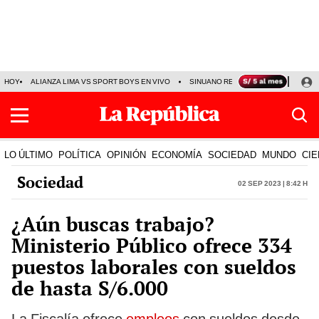
HOY
ALIANZA LIMA VS SPORT BOYS EN VIVO
SINUANO RESULTADOS HOY
JO
LO ÚLTIMO
POLÍTICA
OPINIÓN
ECONOMÍA
SOCIEDAD
MUNDO
CIE
Sociedad
02 Sep 2023 | 8:42 h
¿Aún buscas trabajo?
Ministerio Público ofrece 334
puestos laborales con sueldos
de hasta S/6.000