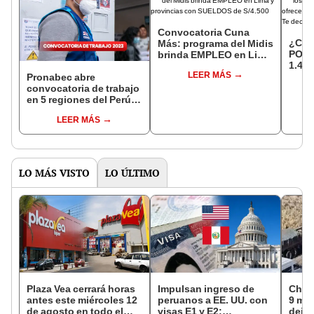
Convocatoria Cuna
¿Cóm
Más: programa del Midis
POST
brinda EMPLEO en Lima
1.400
y provincias con
LEER MÁS
TRAB
SUELDOS de S/4.500
Pronabec abre
INEI 
convocatoria de trabajo
S/2.
en 5 regiones del Perú
con sueldos de hasta
LEER MÁS
S/8.000: cómo postular
AQUÍ
LO MÁS VISTO
LO ÚLTIMO
Plaza Vea cerrará horas
Impulsan ingreso de
Choq
antes este miércoles 12
peruanos a EE. UU. con
9 mue
de agosto en todo el
visas E1 y E2:
deja 