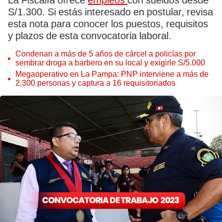
La Fiscalía ofrece
empleos
con sueldos desde
S/1.300. Si estás interesado en postular, revisa
esta nota para conocer los puestos, requisitos
y plazos de esta convocatoria laboral.
Condenan a más de 5 años de cárcel a policías por
sembrar droga a barbero en su local y exigirle S/5.000
Megaoperativo en La Pampa: PNP interviene a más de
2.300 personas y captura a 16 requisitoriados