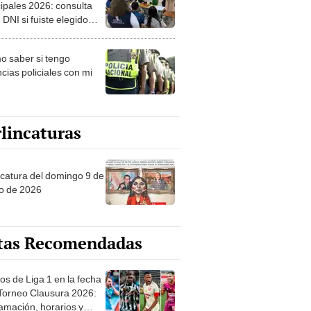
ipales 2026: consulta
 DNI si fuiste elegido
ro de mesa para este 4
ubre en el link oficial de
 saber si tengo
NPE
cias policiales con mi
lincaturas
ncatura del domingo 9 de
o de 2026
tas Recomendadas
os de Liga 1 en la fecha
 Torneo Clausura 2026:
amación, horarios y