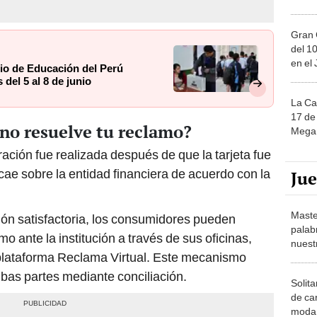
Gran 
del 10
en el
rio de Educación del Perú
del 5 al 8 de junio
La Ca
17 de 
 no resuelve tu reclamo?
Mega 
ación fue realizada después de que la tarjeta fue
cae sobre la entidad financiera de acuerdo con la
Ju
Maste
ón satisfactoria, los consumidores pueden
palab
o ante la institución a través de sus oficinas,
nuest
 plataforma Reclama Virtual. Este mecanismo
mbas partes mediante conciliación.
Solita
de ca
moda.