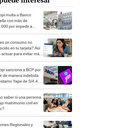
puede interesar
opi multa a Banco
ella con más de
.000 por impedir a
ios presentar reclamos
es un consumo no
cido en tu tarjeta? Así
 actuar para evitar más
 económicos, según
opi
opi sanciona a BCP por
uir de manera indebida
éstamo Yape de S/4.400
nte
 saber si una persona
jo matrimonio civil en
ec?
iones Regionales y