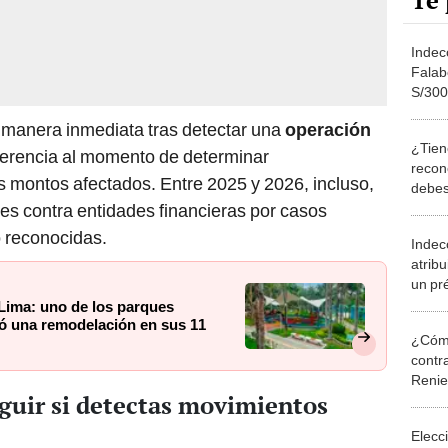
Te 
Indec
Falab
S/300
usuar
e manera inmediata tras detectar una
operación
¿Tien
ferencia al momento de determinar
recono
s montos afectados. Entre 2025 y 2026, incluso,
debes
daños
nes contra entidades financieras por casos
Indec
 reconocidas.
Indec
atrib
un pr
a clie
Lima: uno de los parques
ó una remodelación en sus 11
¿Cómo
contra
Reni
guir si detectas movimientos
Elecc