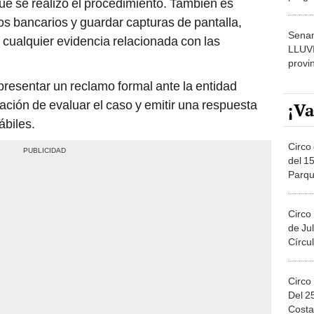
ue se realizó el procedimiento. También es
dónde
os bancarios y guardar capturas de pantalla,
Senam
 cualquier evidencia relacionada con las
LLUV
provi
presentar un reclamo formal ante la entidad
gación de evaluar el caso y emitir una respuesta
¡Va
ábiles.
Circo 
del 15
Parqu
Migue
Circo
de Jul
Círcul
Circo
Del 2
Costa