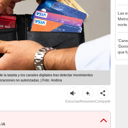
en Es
Las e
Metro
norte
falta
esta
‘Care
‘Domin
que f
crime
la tarjeta y los canales digitales tras detectar movimientos
raciones no autorizadas. | Foto: Andina
Escuchar
Resumen
Compartir
 IA