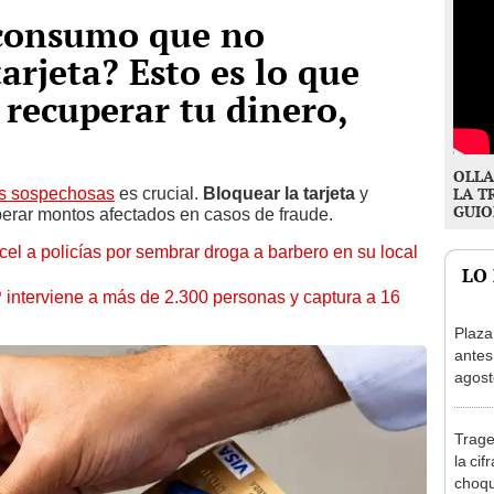
 consumo que no
arjeta? Esto es lo que
 recuperar tu dinero,
OLLA
s sospechosas
es crucial.
Bloquear la tarjeta
y
LA T
GUIO
erar montos afectados en casos de fraude.
l a policías por sembrar droga a barbero en su local
LO
nterviene a más de 2.300 personas y captura a 16
Plaza
antes
agost
tiend
p.m.
Trage
la cif
choqu