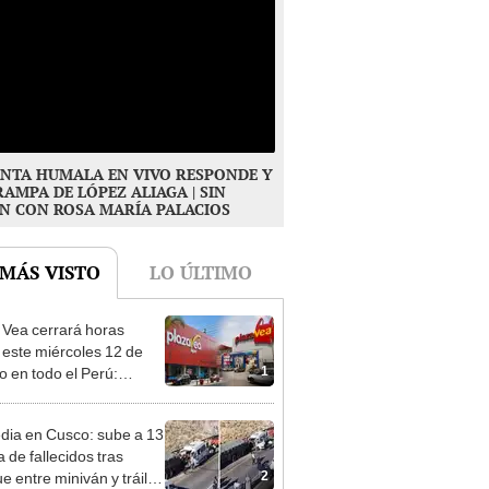
NTA HUMALA EN VIVO RESPONDE Y
RAMPA DE LÓPEZ ALIAGA | SIN
N CON ROSA MARÍA PALACIOS
 MÁS VISTO
LO ÚLTIMO
 Vea cerrará horas
 este miércoles 12 de
1
o en todo el Perú:
as atenderán hasta las 7
dia en Cusco: sube a 13
ra de fallecidos tras
2
e entre miniván y tráiler