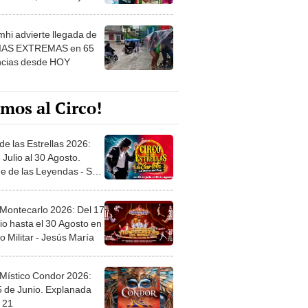
 ver
hi advierte llegada de
IAS EXTREMAS en 65
ncias desde HOY
mos al Circo!
de las Estrellas 2026:
 Julio al 30 Agosto.
e de las Leyendas - San
l
 Montecarlo 2026: Del 17
io hasta el 30 Agosto en
o Militar - Jesús María
 Místico Condor 2026:
5 de Junio. Explanada
 21