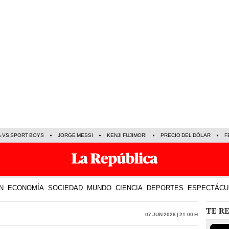
A VS SPORT BOYS
JORGE MESSI
KENJI FUJIMORI
PRECIO DEL DÓLAR
F
N
ECONOMÍA
SOCIEDAD
MUNDO
CIENCIA
DEPORTES
ESPECTÁCU
TE R
07 Jun 2026 | 21:00 h