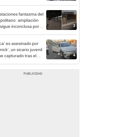
pinar
staciones fantasma del
politano: ampliación
3
 sigue inconclusa por
 de buses y una adenda
ncada
ca’ es asesinado por
ick’, un sicario juvenil
4
ue capturado tras el
n