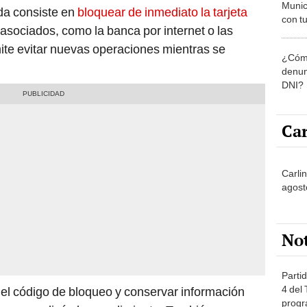
Munic
da consiste en
bloquear de inmediato la tarjeta
con tu
asociados, como la banca por internet o las
miemb
de oct
mite evitar nuevas operaciones mientras se
¿Cómo
la O
denun
DNI?
Car
Carli
agost
No
Partid
4 del
el código de bloqueo y conservar información
progr