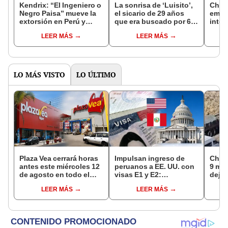
Kendrix: “El Ingeniero o
La sonrisa de ‘Luisito’,
Chofe
Negro Paisa” mueve la
el sicario de 29 años
embis
extorsión en Perú y
que era buscado por 6
inten
tiene unos 60 crímenes”
homicidios
comb
LEER MÁS
LEER MÁS
habrí
LO MÁS VISTO
LO ÚLTIMO
Plaza Vea cerrará horas
Impulsan ingreso de
Choq
antes este miércoles 12
peruanos a EE. UU. con
9 mue
de agosto en todo el
visas E1 y E2:
deja 
Perú: tiendas atenderán
emprendedores y
mini
LEER MÁS
LEER MÁS
hasta las 7 p.m.
pymes serían los más
Espi
beneficiados