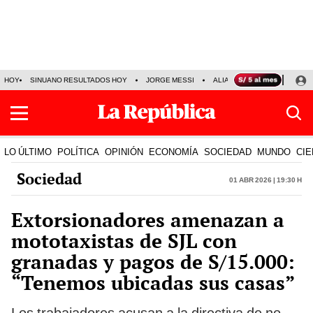
HOY
SINUANO RESULTADOS HOY
JORGE MESSI
ALIANZA LIMA VS SPORT BO
LO ÚLTIMO
POLÍTICA
OPINIÓN
ECONOMÍA
SOCIEDAD
MUNDO
CIE
Sociedad
01 Abr 2026 | 19:30 h
Extorsionadores amenazan a
mototaxistas de SJL con
granadas y pagos de S/15.000:
“Tenemos ubicadas sus casas”