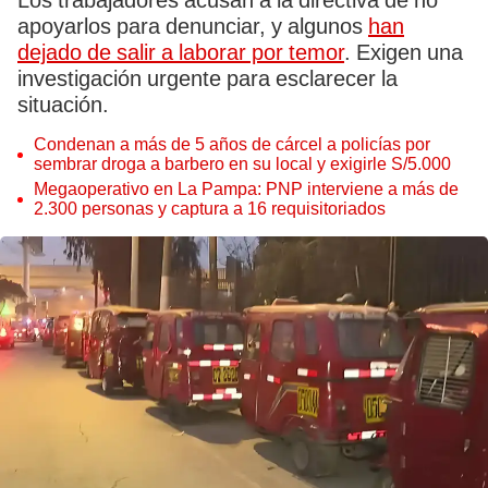
Los trabajadores acusan a la directiva de no
apoyarlos para denunciar, y algunos
han
dejado de salir a laborar por temor
. Exigen una
investigación urgente para esclarecer la
situación.
Condenan a más de 5 años de cárcel a policías por
sembrar droga a barbero en su local y exigirle S/5.000
Megaoperativo en La Pampa: PNP interviene a más de
2.300 personas y captura a 16 requisitoriados