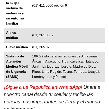
la mujer
(01) 411 8000 opción 6
víctima de
violencia y
su entorno
familiar
Alerta
(01) 261 0502
médica
Clave médica
(01) 265 8783
Sistema de
106 (válido para las regiones de Amazonas,
Atención
Áncash, Ayacucho, Huancavelica, Huánuco,
Médica Móvil
Junín, La Libertad, Loreto, Madre de Dios,
de Urgencia
Piura, Lima Región, Tacna, Tumbes, Ucayali,
(SAMU)
Lambayeque y Pasco)
¡Sigue a La República en WhatsApp!
Únete a
nuestro canal desde tu celular y recibe las
noticias más importantes de Perú y el mundo
en tiempo real
.