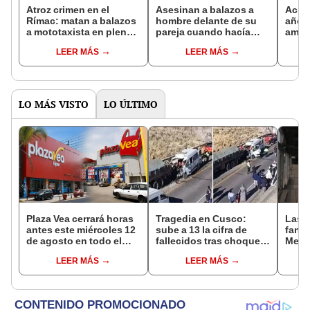
Atroz crimen en el
Asesinan a balazos a
Acrib
Rímac: matan a balazos
hombre delante de su
años 
a mototaxista en pleno
pareja cuando hacía
amigo
estado de emergencia
compras en mercado del
en m
LEER MÁS
LEER MÁS
Rímac
Indep
inves
LO MÁS VISTO
LO ÚLTIMO
Plaza Vea cerrará horas
Tragedia en Cusco:
Las 
antes este miércoles 12
sube a 13 la cifra de
fant
de agosto en todo el
fallecidos tras choque
Metr
Perú: tiendas atenderán
entre miniván y tráiler en
ampli
LEER MÁS
LEER MÁS
hasta las 7 p.m.
Espinar
incon
buse
esta