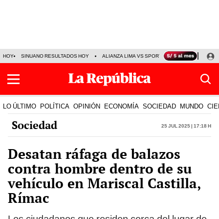
HOY
SINUANO RESULTADOS HOY
ALIANZA LIMA VS SPORT BOYS
JORGE MES
LO ÚLTIMO
POLÍTICA
OPINIÓN
ECONOMÍA
SOCIEDAD
MUNDO
CIE
Sociedad
25 Jul 2025 | 17:18 h
Desatan ráfaga de balazos
contra hombre dentro de su
vehículo en Mariscal Castilla,
Rímac