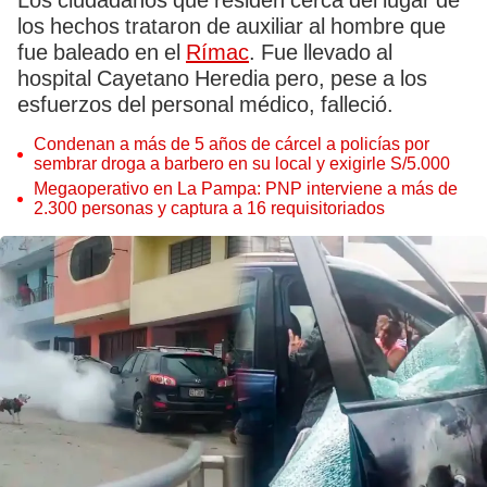
Los ciudadanos que residen cerca del lugar de
los hechos trataron de auxiliar al hombre que
fue baleado en el
Rímac
. Fue llevado al
hospital Cayetano Heredia pero, pese a los
esfuerzos del personal médico, falleció.
Condenan a más de 5 años de cárcel a policías por
sembrar droga a barbero en su local y exigirle S/5.000
Megaoperativo en La Pampa: PNP interviene a más de
2.300 personas y captura a 16 requisitoriados