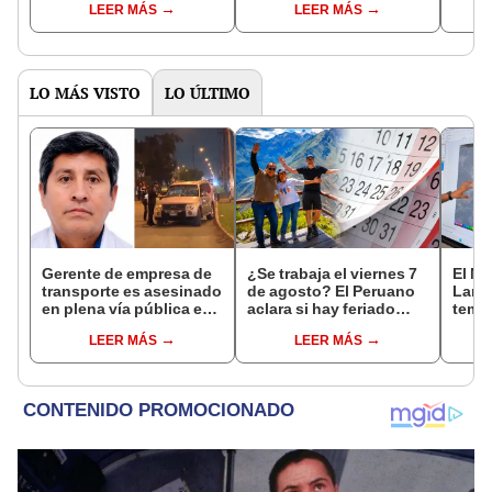
LEER MÁS
LEER MÁS
impedía el paso en SMP
herida
chip 
LO MÁS VISTO
LO ÚLTIMO
Gerente de empresa de
¿Se trabaja el viernes 7
El Ni
transporte es asesinado
de agosto? El Peruano
Lamb
en plena vía pública en
aclara si hay feriado
tempe
Los Olivos: su esposa
largo tras el descanso
36 °C
LEER MÁS
LEER MÁS
sobrevivió al ataque
del 6 de agosto
prod
palta