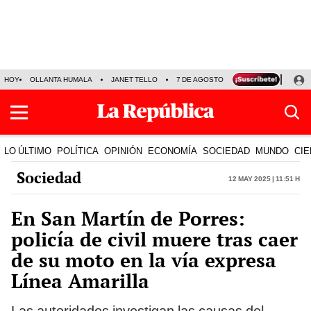
HOY
OLLANTA HUMALA
JANET TELLO
7 DE AGOSTO
TINKA RESULTADOS
LO ÚLTIMO
POLÍTICA
OPINIÓN
ECONOMÍA
SOCIEDAD
MUNDO
CIE
Sociedad
12 May 2025 | 11:51 h
En San Martín de Porres:
policía de civil muere tras caer
de su moto en la vía expresa
Línea Amarilla