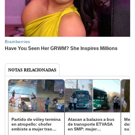
NOTAS RELACIONADAS
Partido de vóley termina
Atacan a balazos a bus
Meno
en atropello: chofer
de transporte ETVASA
desap
embiste a mujer tras
en SMP: mujer
su vi
discusión por red que
embarazada resultó
famil