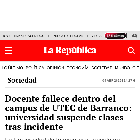
HOY
TINKA RESULTADOS
PRECIO DEL DÓLAR
7 DE AGOSTO
OLLANTA H
LO ÚLTIMO
POLÍTICA
OPINIÓN
ECONOMÍA
SOCIEDAD
MUNDO
CIE
Sociedad
04 Abr 2025 | 14:27 h
Docente fallece dentro del
campus de UTEC de Barranco:
universidad suspende clases
tras incidente