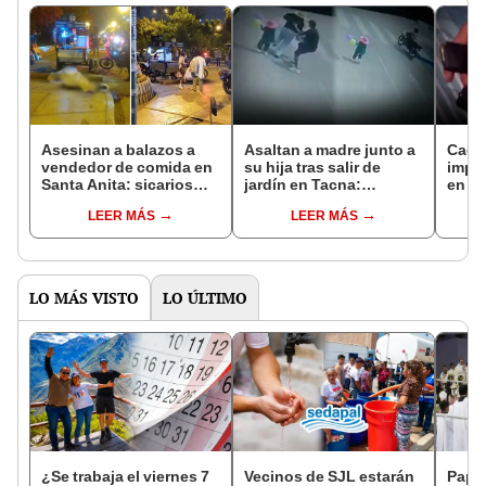
Asesinan a balazos a
Asaltan a madre junto a
Caen
vendedor de comida en
su hija tras salir de
impli
Santa Anita: sicarios
jardín en Tacna:
en S
huyeron tras el ataque
cámaras captan el
de 14
LEER MÁS
LEER MÁS
ataque
grab
LO MÁS VISTO
LO ÚLTIMO
¿Se trabaja el viernes 7
Vecinos de SJL estarán
Papa 