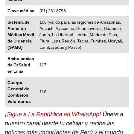
Clave médica
(01) 261 8793
Sistema de
106 (válido para las regiones de Amazonas,
Atención
Áncash, Ayacucho, Huancavelica, Huánuco,
Médica Móvil
Junín, La Libertad, Loreto, Madre de Dios,
de Urgencia
Piura, Lima Región, Tacna, Tumbes, Ucayali,
(SAMU)
Lambayeque y Pasco)
Ambulancias
de EsSalud
117
en Lima
Cuerpo
General de
116
Bomberos
Voluntarios
¡Sigue a La República en WhatsApp!
Únete a
nuestro canal desde tu celular y recibe las
noticias más importantes de Perú y el mundo