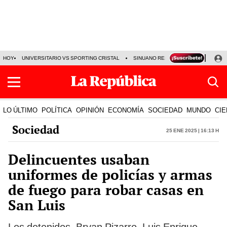
HOY
UNIVERSITARIO VS SPORTING CRISTAL
SINUANO RESULTADOS HOY
CA
LO ÚLTIMO
POLÍTICA
OPINIÓN
ECONOMÍA
SOCIEDAD
MUNDO
CIE
Sociedad
25 Ene 2025 | 16:13 h
Delincuentes usaban
uniformes de policías y armas
de fuego para robar casas en
San Luis