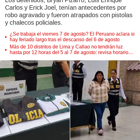
Los detenidos, Bryan Pizarro, Luis Enrique
Carlos y Erick Joel, tenían antecedentes por
robo agravado y fueron atrapados con pistolas
y chalecos policiales.
¿Se trabaja el viernes 7 de agosto? El Peruano aclara si
hay feriado largo tras el descanso del 6 de agosto
Más de 10 distritos de Lima y Callao no tendrán luz
hasta por 12 horas del 5 al 7 de agosto: revisa horarios y
zonas afectadas