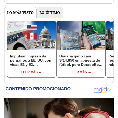
LO MÁS VISTO
LO ÚLTIMO
Impulsan ingreso de
Usuaria ganó casi
Perú
peruanos a EE. UU. con
S/14.850 en apuesta de
resta
visas E1 y E2:
fútbol, pero DoradoBet
relac
emprendedores y
se negó a pagar:
diplo
LEER MÁS
LEER MÁS
pymes serían los más
Indecopi multó a la
anul
beneficiados
empresa con más de S/
19.000