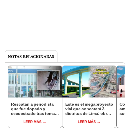
NOTAS RELACIONADAS
Rescatan a periodista
Este es el megaproyecto
Coleg
que fue dopado y
vial que conectará 3
amen
secuestrado tras tomar
distritos de Lima: obra
socia
un taxi por aplicativo en
iniciará en Paseo de La
dispa
LEER MÁS
LEER MÁS
San Luis
República
esa 