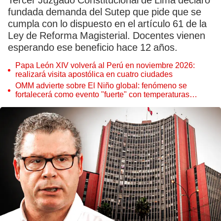
Tercer Juzgado Constitucional de Lima declaró
fundada demanda del Sutep que pide que se
cumpla con lo dispuesto en el artículo 61 de la
Ley de Reforma Magisterial. Docentes vienen
esperando ese beneficio hace 12 años.
Papa León XIV volverá al Perú en noviembre 2026:
realizará visita apostólica en cuatro ciudades
OMM advierte sobre El Niño global: fenómeno se
fortalecerá como evento "fuerte" con temperaturas
récord este 2026