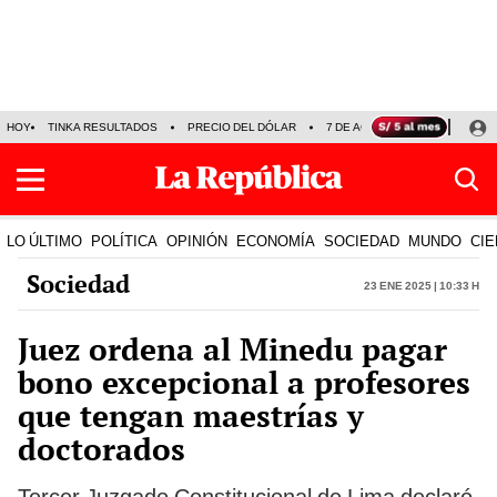
HOY
TINKA RESULTADOS
PRECIO DEL DÓLAR
7 DE AGOSTO
OLLANTA H
LO ÚLTIMO
POLÍTICA
OPINIÓN
ECONOMÍA
SOCIEDAD
MUNDO
CIE
Sociedad
23 Ene 2025 | 10:33 h
Juez ordena al Minedu pagar
bono excepcional a profesores
que tengan maestrías y
doctorados