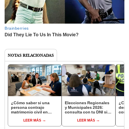
NOTAS RELACIONADAS
¿Cómo saber si una
Elecciones Regionales
¿Cóm
persona contrajo
y Municipales 2026:
denun
matrimonio civil en
consulta con tu DNI si
con 
Reniec?
fuiste elegido miembro
LEER MÁS
LEER MÁS
de mesa para este 4 de
octubre en el link oficial