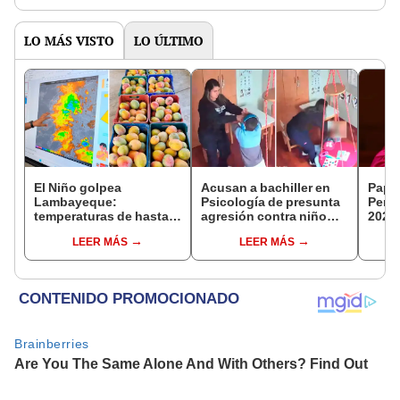
de la ONPE
LO MÁS VISTO
LO ÚLTIMO
El Niño golpea
Acusan a bachiller en
Papa 
Lambayeque:
Psicología de presunta
Perú
temperaturas de hasta
agresión contra niño
2026:
36 °C ponen en riesgo la
con autismo en Surco:
reali
LEER MÁS
LEER MÁS
producción de mango y
cámaras captan el
apost
palta
hecho
ciud