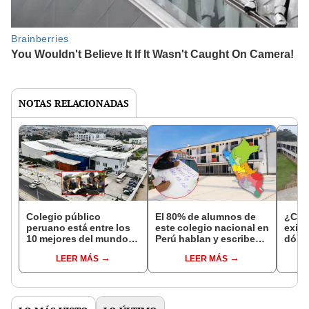
NOTAS RELACIONADAS
Colegio público
El 80% de alumnos de
¿Cuá
peruano está entre los
este colegio nacional en
exist
10 mejores del mundo:
Perú hablan y escriben
dónd
conoce los requisitos
en inglés: obtienen
ubic
LEER MÁS
LEER MÁS
para estudiar gratis en
becas en EE. UU. y
los d
esta institución
Japón