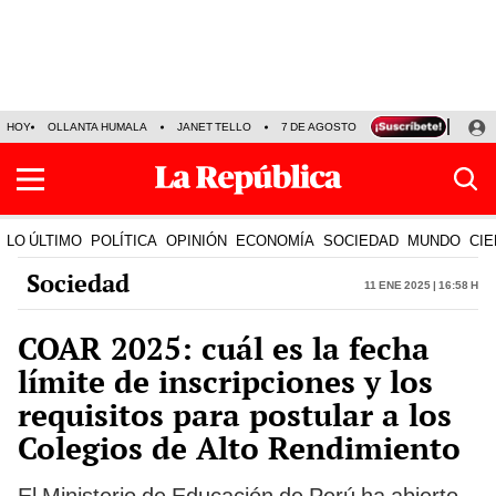
HOY
OLLANTA HUMALA
JANET TELLO
7 DE AGOSTO
TINKA RESULTADOS
LO ÚLTIMO
POLÍTICA
OPINIÓN
ECONOMÍA
SOCIEDAD
MUNDO
CIE
Sociedad
11 Ene 2025 | 16:58 h
COAR 2025: cuál es la fecha
límite de inscripciones y los
requisitos para postular a los
Colegios de Alto Rendimiento