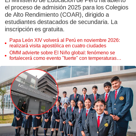
El Ministerio de Educación de Perú ha abierto
el proceso de admisión 2025 para los Colegios
de Alto Rendimiento (COAR), dirigido a
estudiantes destacados de secundaria. La
inscripción es gratuita.
Papa León XIV volverá al Perú en noviembre 2026:
realizará visita apostólica en cuatro ciudades
OMM advierte sobre El Niño global: fenómeno se
fortalecerá como evento "fuerte" con temperaturas
récord este 2026