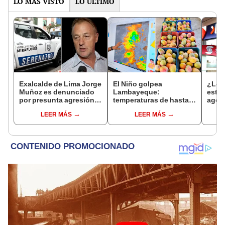
LO MÁS VISTO
LO ÚLTIMO
Exalcalde de Lima Jorge
El Niño golpea
¿Los
Muñoz es denunciado
Lambayeque:
este 
por presunta agresión
temperaturas de hasta
agos
contra serena gestante
36 °C ponen en riesgo la
horar
LEER MÁS
LEER MÁS
de Miraflores
producción de mango y
habil
palta
Inter
Banc