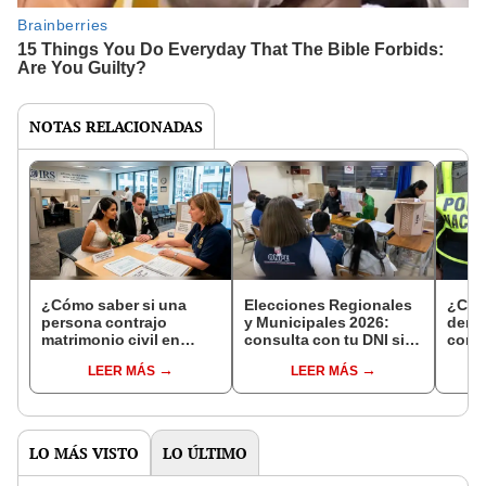
NOTAS RELACIONADAS
¿Cómo saber si una
Elecciones Regionales
¿Cóm
persona contrajo
y Municipales 2026:
denun
matrimonio civil en
consulta con tu DNI si
con 
Reniec?
fuiste elegido miembro
LEER MÁS
LEER MÁS
de mesa para este 4 de
octubre en el link oficial
de la ONPE
LO MÁS VISTO
LO ÚLTIMO