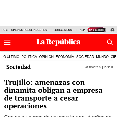
HOY
SINUANO RESULTADOS HOY
JORGE MESSI
ALIANZA LIMA VS SPORT BO
LO ÚLTIMO
POLÍTICA
OPINIÓN
ECONOMÍA
SOCIEDAD
MUNDO
CIE
Sociedad
07 Nov 2024 | 15:59 h
Trujillo: amenazas con
dinamita obligan a empresa
de transporte a cesar
operaciones