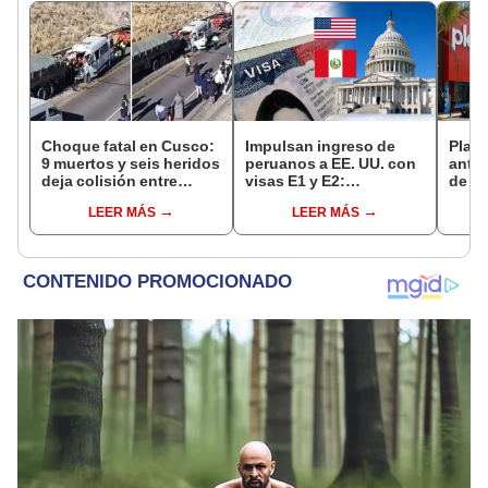
Choque fatal en Cusco:
Impulsan ingreso de
Plaza
9 muertos y seis heridos
peruanos a EE. UU. con
antes
deja colisión entre
visas E1 y E2:
de ag
minivan y camión en
emprendedores y
Perú:
LEER MÁS
LEER MÁS
Espinar
pymes serían los más
hasta
beneficiados