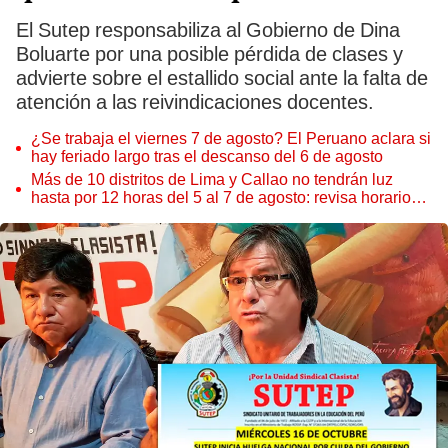
El Sutep responsabiliza al Gobierno de Dina
Boluarte por una posible pérdida de clases y
advierte sobre el estallido social ante la falta de
atención a las reivindicaciones docentes.
¿Se trabaja el viernes 7 de agosto? El Peruano aclara si
hay feriado largo tras el descanso del 6 de agosto
Más de 10 distritos de Lima y Callao no tendrán luz
hasta por 12 horas del 5 al 7 de agosto: revisa horarios y
zonas afectadas