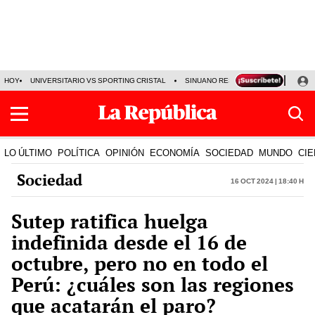
HOY
UNIVERSITARIO VS SPORTING CRISTAL
SINUANO RESULTADOS HOY
CA
LO ÚLTIMO
POLÍTICA
OPINIÓN
ECONOMÍA
SOCIEDAD
MUNDO
CIE
Sociedad
16 Oct 2024 | 18:40 h
Sutep ratifica huelga
indefinida desde el 16 de
octubre, pero no en todo el
Perú: ¿cuáles son las regiones
que acatarán el paro?