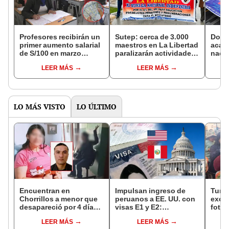
Profesores recibirán un
Sutep: cerca de 3.000
Doce
primer aumento salarial
maestros en La Libertad
acatarán
de S/100 en marzo
paralizarán actividades
nacio
próximo
por mejores
LEER MÁS
LEER MÁS
condiciones laborales
LO MÁS VISTO
LO ÚLTIMO
Encuentran en
Impulsan ingreso de
Turis
Chorrillos a menor que
peruanos a EE. UU. con
exces
desapareció por 4 días
visas E1 y E2:
fotog
tras ser captada por
emprendedores y
alpa
LEER MÁS
LEER MÁS
sujeto que conoció en
pymes serían los más
seren