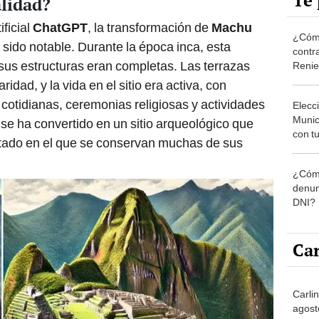
Te 
alidad?
ificial
ChatGPT
, la transformación de
Machu
¿Cómo
a sido notable. Durante la época inca, esta
contra
sus estructuras eran completas. Las terrazas
Reni
idad, y la vida en el sitio era activa, con
 cotidianas, ceremonias religiosas y actividades
Elecc
Munic
 se ha convertido en un sitio arqueológico que
con tu
stado en el que se conservan muchas de sus
miemb
de oct
¿Cómo
la O
denun
DNI?
Car
Carli
agost