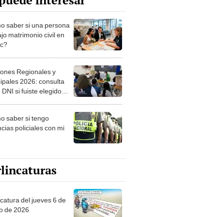
puede interesar
 saber si una persona
jo matrimonio civil en
ec?
iones Regionales y
ipales 2026: consulta
 DNI si fuiste elegido
ro de mesa para este 4
ubre en el link oficial de
 saber si tengo
NPE
cias policiales con mi
lincaturas
ncatura del jueves 6 de
o de 2026