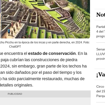
No
Partid
4 del
progr
dónde
chu Picchu en la época de los incas y en parte derecha, en 2024. Foto:
ChatGPT
Senam
se encuentra el
estado de conservación
. En la
LLUV
provi
 paja cubrían las construcciones de piedra
024, sin embargo, gran parte de los techos ha
n sido dañados por el paso del tiempo y los
¡Va
tio ha sido parcialmente restaurado, muchas de
etalles originales.
Circo 
del 15
Parqu
Migue