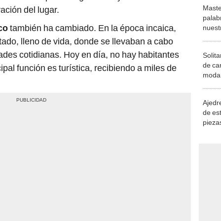
Maste
ación del lugar.
palab
co
también ha cambiado. En la época incaica,
nuest
ado, lleno de vida, donde se llevaban a cabo
dades cotidianas. Hoy en día, no hay habitantes
Solita
de ca
ipal función es turística, recibiendo a miles de
moda.
demue
Ajedre
de es
piezas
consi