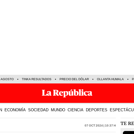
E AGOSTO
TINKA RESULTADOS
PRECIO DEL DÓLAR
OLLANTA HUMALA
P
N
ECONOMÍA
SOCIEDAD
MUNDO
CIENCIA
DEPORTES
ESPECTÁCU
TE R
07 Oct 2024 | 10:37 h