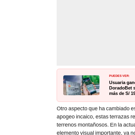
PUEDES VER:
Usuaria ganó
DoradoBet s
más de S/ 1
Otro aspecto que ha cambiado es
apogeo incaico, estas terrazas 
terrenos montañosos. En la actua
elemento visual importante, ya no 