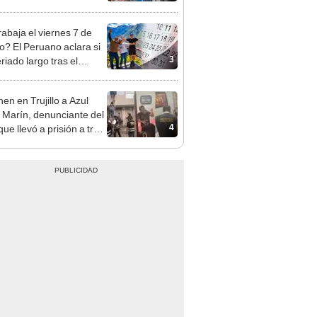
sco y Serenazgo
eró el dinero
rabaja el viernes 7 de
o? El Peruano aclara si
3
riado largo tras el
nso del 6 de agosto
en en Trujillo a Azul
 Marín, denunciante del
4
ue llevó a prisión a tres
as