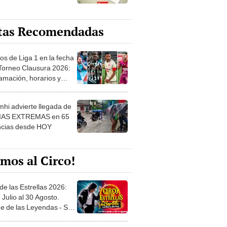
tas Recomendadas
os de Liga 1 en la fecha
 Torneo Clausura 2026:
amación, horarios y
 ver
hi advierte llegada de
IAS EXTREMAS en 65
ncias desde HOY
mos al Circo!
de las Estrellas 2026:
 Julio al 30 Agosto.
e de las Leyendas - San
l