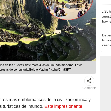
en Cu
recup
¿Se t
agost
hay fe
desca
Detien
Rojas
caso q
policí
a de las nuevas siete maravillas del mundo moderno. Foto:
presas de consultoría/Boleto Machu Picchu/ChatGPT
Compartir
oros más emblemáticos de la civilización inca y
s turísticas del mundo.
Esta impresionante