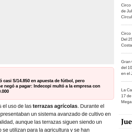
Circo
de Jul
Círcul
Circo
Del 2
Costa
Gran 
del 10
en el
 casi S/14.850 en apuesta de fútbol, pero
e negó a pagar: Indecopi multó a la empresa con
La Ca
9.000
17 de 
Mega 
 el uso de las
terrazas agrícolas
. Durante el
representaban un sistema avanzado de cultivo en
Ju
lidad, aunque las terrazas siguen siendo un
se utilizan para la agricultura y se han