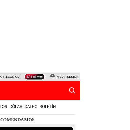
APA LEÓN XIV
NALDY SALDAÑA
INICIAR SESIÓN
LA BELLA LUZ
MAGALY MEDINA
HORÓS
LOS
DÓLAR
DATEC
BOLETÍN
ECOMENDAMOS