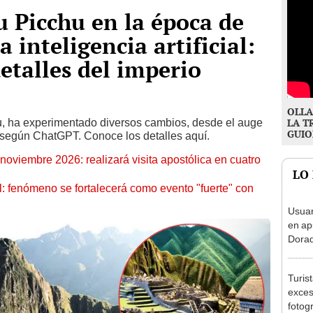
u Picchu en la época de
a inteligencia artificial:
etalles del imperio
OLLA
u, ha experimentado diversos cambios, desde el auge
LA T
GUIO
, según ChatGPT. Conoce los detalles aquí.
oviembre 2026: realizará visita apostólica en cuatro
LO
: fenómeno se fortalecerá como evento "fuerte" con
Usuar
en ap
Dorad
Indec
con m
Turis
exces
fotog