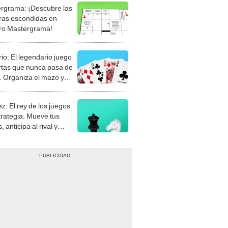
rgrama: ¡Descubre las
ras escondidas en
ro Mastergrama!
rio: El legendario juego
rtas que nunca pasa de
 Organiza el mazo y
stra tu habilidad.
z: El rey de los juegos
trategia. Mueve tus
, anticipa al rival y
gue el jaque mate.