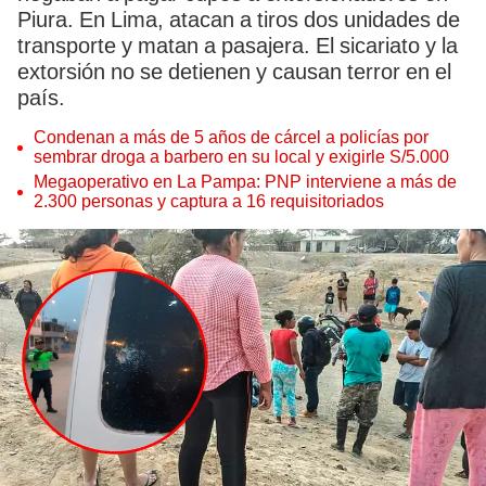
Piura. En Lima, atacan a tiros dos unidades de
transporte y matan a pasajera. El sicariato y la
extorsión no se detienen y causan terror en el
país.
Condenan a más de 5 años de cárcel a policías por
sembrar droga a barbero en su local y exigirle S/5.000
Megaoperativo en La Pampa: PNP interviene a más de
2.300 personas y captura a 16 requisitoriados