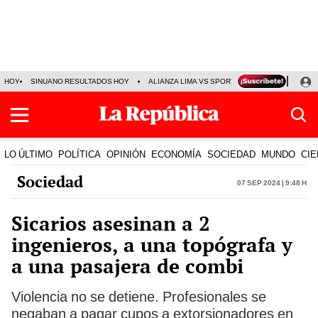
HOY
SINUANO RESULTADOS HOY
ALIANZA LIMA VS SPORT BOYS
JORGE MES
LO ÚLTIMO
POLÍTICA
OPINIÓN
ECONOMÍA
SOCIEDAD
MUNDO
CIE
Sociedad
07 Sep 2024 | 9:48 h
Sicarios asesinan a 2
ingenieros, a una topógrafa y
a una pasajera de combi
Violencia no se detiene. Profesionales se
negaban a pagar cupos a extorsionadores en