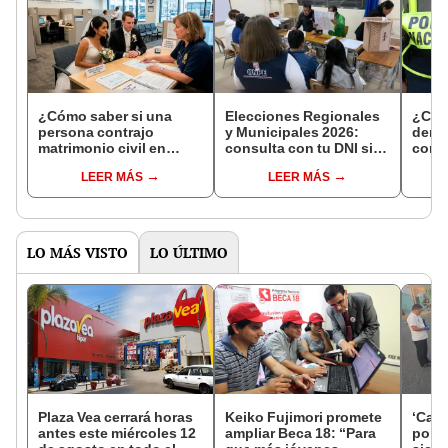
¿Cómo saber si una
Elecciones Regionales
¿Cóm
persona contrajo
y Municipales 2026:
denun
matrimonio civil en
consulta con tu DNI si
con 
Reniec?
fuiste elegido miembro
LEER MÁS
LEER MÁS
de mesa para este 4 de
octubre en el link oficial
de la ONPE
LO MÁS VISTO
LO ÚLTIMO
Plaza Vea cerrará horas
Keiko Fujimori promete
‘Care
antes este miércoles 12
ampliar Beca 18: “Para
por ‘