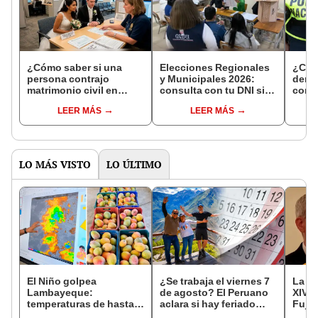
¿Cómo saber si una
Elecciones Regionales
¿Cóm
persona contrajo
y Municipales 2026:
denun
matrimonio civil en
consulta con tu DNI si
con 
Reniec?
fuiste elegido miembro
LEER MÁS
LEER MÁS
de mesa para este 4 de
octubre en el link oficial
de la ONPE
LO MÁS VISTO
LO ÚLTIMO
El Niño golpea
¿Se trabaja el viernes 7
La ve
Lambayeque:
de agosto? El Peruano
XIV e
temperaturas de hasta
aclara si hay feriado
Fujim
36 °C ponen en riesgo la
largo tras el descanso
por l