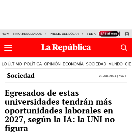
HOY
TINKA RESULTADOS
PRECIO DEL DÓLAR
7 DE AGOSTO
OLLANTA H
LO ÚLTIMO
POLÍTICA
OPINIÓN
ECONOMÍA
SOCIEDAD
MUNDO
CIE
Sociedad
23 Jul 2024 | 7:47 h
Egresados de estas
universidades tendrán más
oportunidades laborales en
2027, según la IA: la UNI no
figura