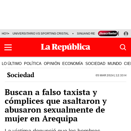
HOY
UNIVERSITARIO VS SPORTING CRISTAL
SINUANO RESULTADOS HOY
CA
LO ÚLTIMO
POLÍTICA
OPINIÓN
ECONOMÍA
SOCIEDAD
MUNDO
CIE
Sociedad
05 Mar 2024 | 12:33 h
Buscan a falso taxista y
cómplices que asaltaron y
abusaron sexualmente de
mujer en Arequipa