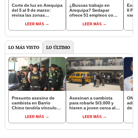
Corte de luz en Arequipa
¿Buscas trabajo en
Exam
del 5 al 9 de marzo:
Arequipa? Sedapar
II Fa
revisa las zonas
ofrece 51 empleos con
vacan
afectadas y horarios,
sueldos de hasta
carre
LEER MÁS
LEER MÁS
según Seal
S/3.577
puede
LO MÁS VISTO
LO ÚLTIMO
Presunto asesino de
Asesinan a cambista
ONP 
cambista en Barrio
para robarle S/3.000 y
adici
Chino tendría vínculos
hieren a joven cerca al
de ag
con el Tren de Aragua:
Barrio Chino en Lima
que 
LEER MÁS
LEER MÁS
PNP revela marcaje
Cercado
requi
si so