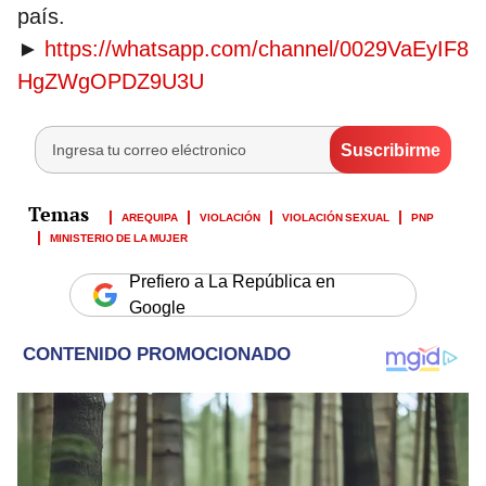
país.
►
https://whatsapp.com/channel/0029VaEyIF8
HgZWgOPDZ9U3U
AREQUIPA
VIOLACIÓN
VIOLACIÓN SEXUAL
PNP
MINISTERIO DE LA MUJER
Prefiero a La República en
Google