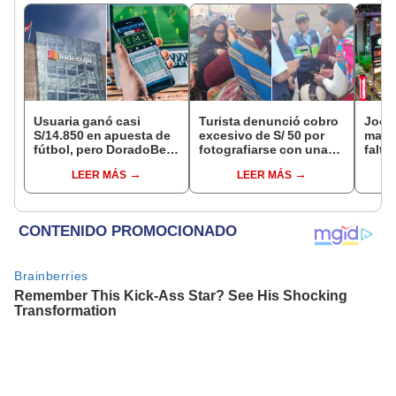
Usuaria ganó casi
Turista denunció cobro
Jocke
S/14.850 en apuesta de
excesivo de S/ 50 por
manti
fútbol, pero DoradoBet
fotografiarse con una
falta
se negó a pagar:
alpaca en Cusco y
¿desd
LEER MÁS
LEER MÁS
Indecopi multó a la
Serenazgo recuperó el
el ce
empresa con más de S/
dinero
19.000