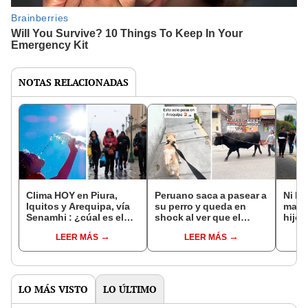
NOTAS RELACIONADAS
Clima HOY en Piura,
Peruano saca a pasear a
Ni hu
Iquitos y Arequipa, vía
su perro y queda en
madr
Senamhi : ¿cúal es el
shock al ver que el
hijo 
pronóstico de
vecino lleva un toro:
admi
LEER MÁS
LEER MÁS
temperatura este 4 de
“Gustos son gustos”
Todo 
marzo?
LO MÁS VISTO
LO ÚLTIMO