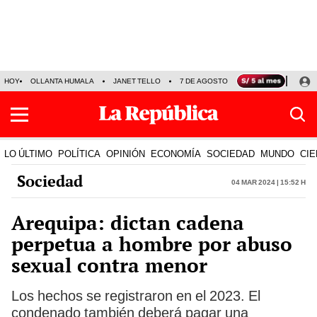
HOY
OLLANTA HUMALA
JANET TELLO
7 DE AGOSTO
TINKA RESULTADOS
LO ÚLTIMO
POLÍTICA
OPINIÓN
ECONOMÍA
SOCIEDAD
MUNDO
CIE
Sociedad
04 Mar 2024 | 15:52 h
Arequipa: dictan cadena
perpetua a hombre por abuso
sexual contra menor
Los hechos se registraron en el 2023. El
condenado también deberá pagar una