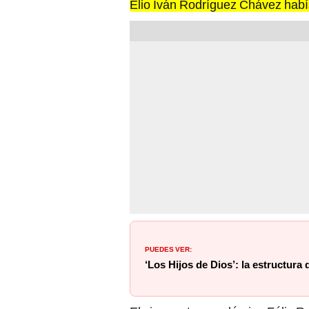
PUEDES VER:
‘Los Hijos de Dios’: la estructura 
El vicerrector académico Félix R