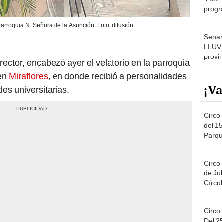
dónde
arroquia N. Señora de la Asunción. Foto: difusión
Senam
LLUV
provi
 rector, encabezó ayer el velatorio en la parroquia
 en
Miraflores
, en donde recibió a personalidades
¡Va
es universitarias.
Circo 
del 15
Parqu
Migue
Circo
de Jul
Círcul
Circo
Del 2
Costa