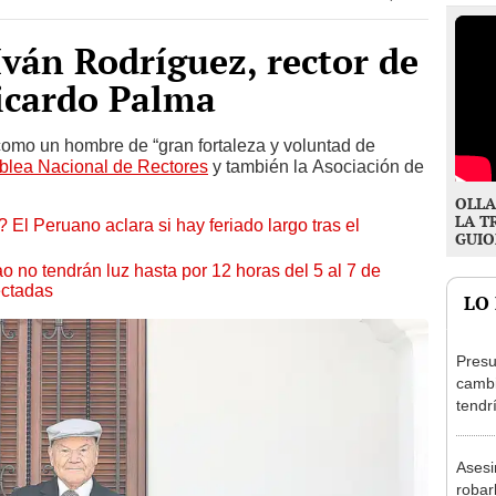
Iván Rodríguez, rector de
icardo Palma
como un hombre de “gran fortaleza y voluntad de
lea Nacional de Rectores
y también la Asociación de
OLLA
LA T
 El Peruano aclara si hay feriado largo tras el
GUIO
ao no tendrán luz hasta por 12 horas del 5 al 7 de
ectadas
LO
Presu
cambi
tendr
de Ar
marc
Asesi
robar
joven