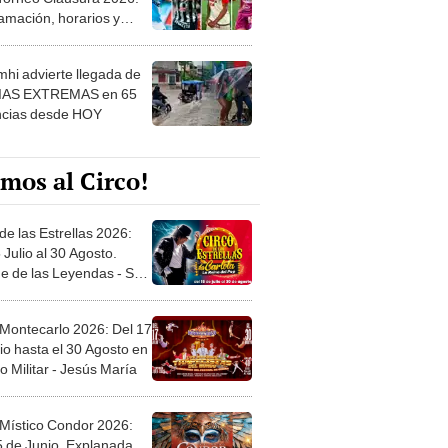
 ver
hi advierte llegada de
IAS EXTREMAS en 65
ncias desde HOY
mos al Circo!
de las Estrellas 2026:
 Julio al 30 Agosto.
e de las Leyendas - San
l
 Montecarlo 2026: Del 17
io hasta el 30 Agosto en
o Militar - Jesús María
 Místico Condor 2026:
5 de Junio. Explanada
 21