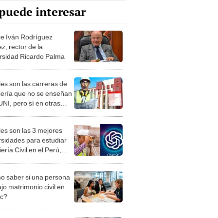
puede interesar
ce Iván Rodríguez
z, rector de la
rsidad Ricardo Palma
es son las carreras de
iería que no se enseñan
UNI, pero sí en otras
rsidades de Perú?
es son las 3 mejores
rsidades para estudiar
ería Civil en el Perú,
n ChatGPT?
 saber si una persona
jo matrimonio civil en
ec?
iones Regionales y