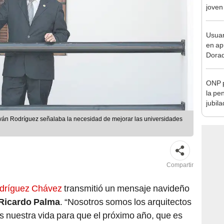
Lima
Usuar
en ap
Dorad
Indec
con m
ONP p
la pe
jubil
requi
 Iván Rodríguez señalaba la necesidad de mejorar las universidades
benef
Compartir
dríguez Chávez
transmitió un mensaje navideño
Ricardo Palma
. “Nosotros somos los arquitectos
s nuestra vida para que el próximo año, que es
en oportunidades para conseguir el desarrollo