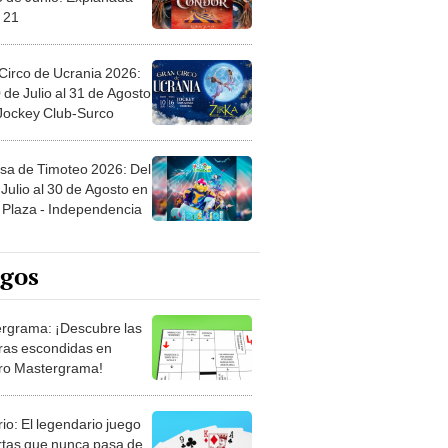
Circo de Ucrania 2026:
 de Julio al 31 de Agosto
 Jockey Club-Surco
sa de Timoteo 2026: Del
Julio al 30 de Agosto en
Plaza - Independencia
egos
rgrama: ¡Descubre las
ras escondidas en
ro Mastergrama!
rio: El legendario juego
rtas que nunca pasa de
 Organiza el mazo y