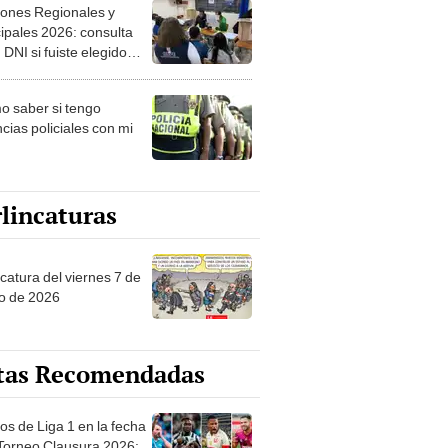
ipales 2026: consulta
 DNI si fuiste elegido
ro de mesa para este 4
ubre en el link oficial de
 saber si tengo
NPE
cias policiales con mi
lincaturas
catura del viernes 7 de
o de 2026
tas Recomendadas
os de Liga 1 en la fecha
 Torneo Clausura 2026:
amación, horarios y