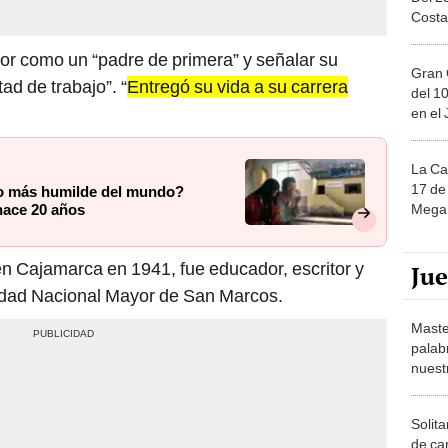
tor como un “padre de primera” y señalar su
Gran 
ad de trabajo”. “
Entregó su vida a su carrera
del 10
en el
La Ca
17 de 
eo más humilde del mundo?
Mega 
hace 20 años
n Cajamarca en 1941, fue educador, escritor y
Ju
idad Nacional Mayor de San Marcos.
Maste
palab
nuest
Solita
de ca
moda.