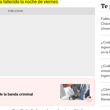
Te 
Falle
Cháve
Unive
¿Cuál
ingen
en la 
unive
¿Cuál
unive
Ingeni
segú
¿Cómo
de la banda criminal
contra
Reni
omero Revilla indicó que hoy, domingo 31 de
Elecc