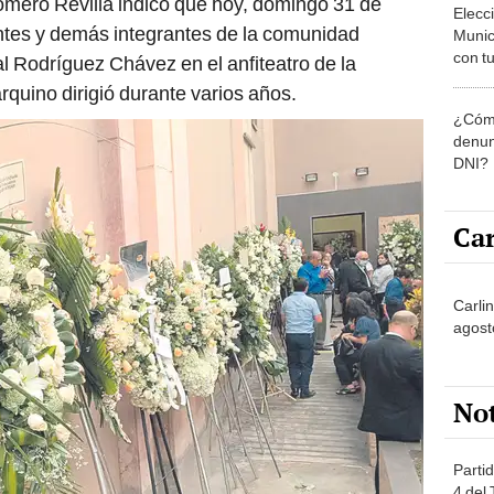
entes y demás integrantes de la comunidad
Munic
con tu
l Rodríguez Chávez en el anfiteatro de la
miemb
rquino dirigió durante varios años.
de oct
¿Cómo
la O
denun
DNI?
Car
Carlin
agost
No
Partid
4 del
progr