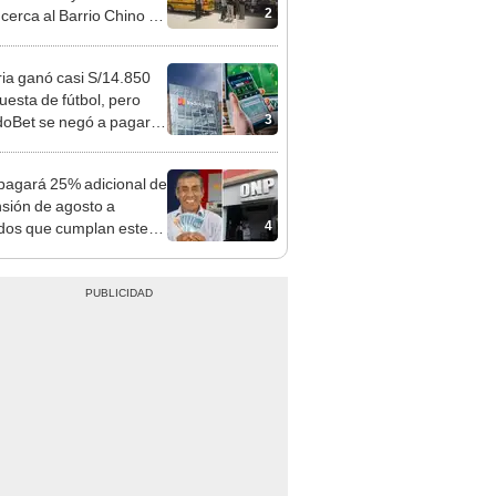
 Cercado
ia ganó casi S/14.850
uesta de fútbol, pero
3
oBet se negó a pagar:
opi multó a la empresa
ás de S/ 19.000
agará 25% adicional de
nsión de agosto a
4
ados que cumplan este
sito: ¿cómo saber si soy
iciario?