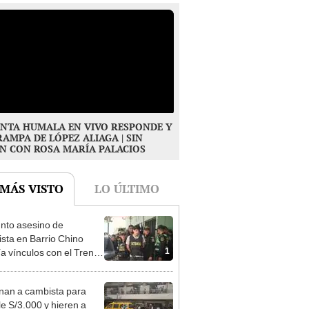
NTA HUMALA EN VIVO RESPONDE Y
RAMPA DE LÓPEZ ALIAGA | SIN
N CON ROSA MARÍA PALACIOS
 MÁS VISTO
LO ÚLTIMO
nto asesino de
sta en Barrio Chino
1
ía vínculos con el Tren
agua: PNP revela
aje
nan a cambista para
le S/3.000 y hieren a
2
 cerca al Barrio Chino en