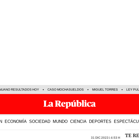
NUANO RESULTADOS HOY
CASO MOCHASUELDOS
MIGUEL TORRES
LEY PU
N
ECONOMÍA
SOCIEDAD
MUNDO
CIENCIA
DEPORTES
ESPECTÁCU
TE R
31 Dic 2023 | 4:53 h