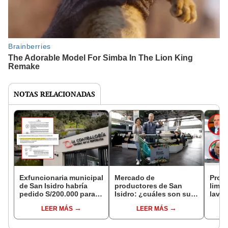
NOTAS RELACIONADAS
Exfuncionaria municipal
Mercado de
Prohi
de San Isidro habría
productores de San
limpi
pedido S/200.000 para
Isidro: ¿cuáles son sus
lavac
“arreglar” informe “en la
módicos precios y
viabl
LEER MÁS
LEER MÁS
Contraloría”
dónde se ubica?
medi