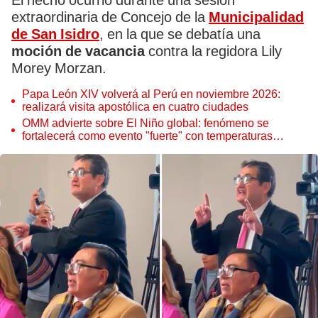
El hecho ocurrió durante una sesión
extraordinaria de Concejo de la
Municipalidad
de San Isidro
, en la que se debatía una
moción de vacancia
contra la regidora Lily
Morey Morzan.
Papa León XIV volverá al Perú en noviembre 2026:
realizará visita apostólica en cuatro ciudades
OMM advierte sobre El Niño global: fenómeno se
fortalecerá como evento "fuerte" con temperaturas
récord este 2026