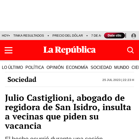
HOY
TINKA RESULTADOS
PRECIO DEL DÓLAR
7 DE AGOSTO
OLLANTA H
LO ÚLTIMO
POLÍTICA
OPINIÓN
ECONOMÍA
SOCIEDAD
MUNDO
CIE
Sociedad
25 Jul 2023 | 22:23 h
Julio Castiglioni, abogado de
regidora de San Isidro, insulta
a vecinas que piden su
vacancia