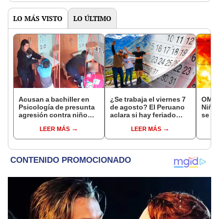
LO MÁS VISTO
LO ÚLTIMO
Acusan a bachiller en
¿Se trabaja el viernes 7
OMM a
Psicología de presunta
de agosto? El Peruano
Niño
agresión contra niño
aclara si hay feriado
se fo
con autismo en Surco:
largo tras el descanso
event
LEER MÁS
LEER MÁS
cámaras captan el
del 6 de agosto
temp
hecho
este 