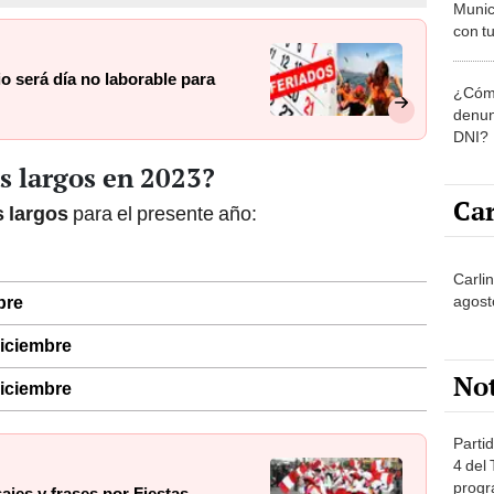
Munic
con tu
miemb
de oct
lio será día no laborable para
¿Cómo
la O
denun
DNI?
os largos en 2023?
Car
s largos
para el presente año:
Carli
agost
bre
diciembre
No
diciembre
Partid
4 del
progr