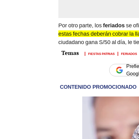
Por otro parte, los
feriados
se ofi
estas fechas deberán cobrar la ll
ciudadano gana S/50 al día, le ti
FIESTAS PATRIAS
FERIADOS
Prefi
Goog