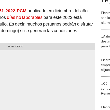
Te 
51-2022-PCM
publicado en diciembre del año
Fiest
 los
días no laborables
para este 2023 está
son lo
altern
julio. Es decir, muchos peruanos podrán disfrutar
desfil
a domingo) si se generan las condiciones
¿A dó
desti
para 
ACTU
Fiest
empre
el jue
no la
¿Cómo
contra
Reni
Elecc