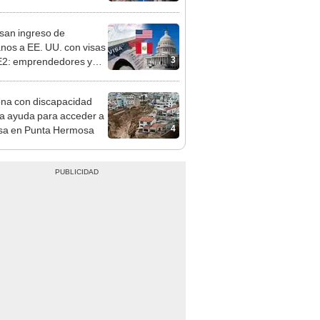
sco: serenazgo
eró el dinero
san ingreso de
nos a EE. UU. con visas
3
E2: emprendedores y
 serían los más
iciados
na con discapacidad
ita ayuda para acceder a
4
sa en Punta Hermosa