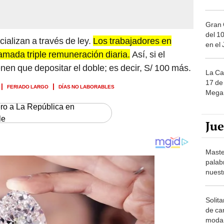
Gran 
del 10
cializan a través de ley.
Los trabajadores en
en el
amada triple remuneración diaria.
Así, si el
enen que depositar el doble; es decir, S/ 100 más.
La Ca
17 de 
FERIADO LARGO
DÍAS NO LABORABLES
Mega 
ero a La República en
le
Ju
Maste
palab
nuest
Solita
de ca
moda.