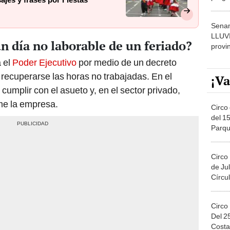
jes y frases por Fiestas
dónde
Senam
LLUV
un día no laborable de un feriado?
provi
 el
Poder Ejecutivo
por medio de un decreto
recuperarse las horas no trabajadas. En el
¡Va
o cumplir con el asueto y, en el sector privado,
me la empresa.
Circo 
del 15
Parqu
Migue
Circo
de Jul
Círcul
Circo
Del 2
Costa