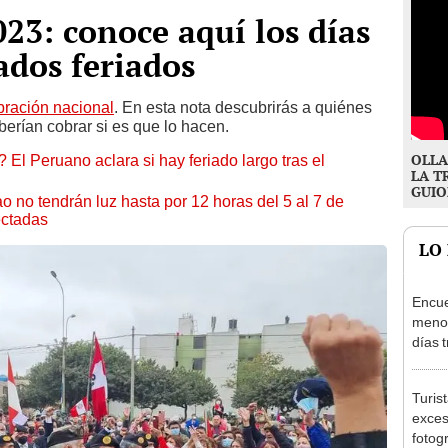
023: conoce aquí los días
ados feriados
bración nacional
. En esta nota descubrirás a quiénes
berían cobrar si es que lo hacen.
OLLA
 El Peruano aclara si hay feriado largo tras el
LA T
GUIO
ao no tendrán luz hasta por 12 horas del 5 al 7 de
ectadas
LO
Encue
menor
días 
sujet
PNP b
Turis
exces
fotog