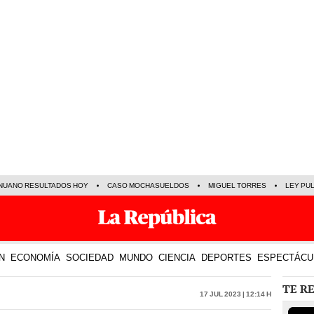
NUANO RESULTADOS HOY
CASO MOCHASUELDOS
MIGUEL TORRES
LEY PU
N
ECONOMÍA
SOCIEDAD
MUNDO
CIENCIA
DEPORTES
ESPECTÁCU
TE R
17 Jul 2023 | 12:14 h