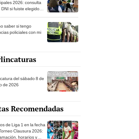
ipales 2026: consulta
 DNI si fuiste elegido
ro de mesa para este 4
ubre en el link oficial de
 saber si tengo
NPE
cias policiales con mi
lincaturas
ncatura del sábado 8 de
o de 2026
tas Recomendadas
os de Liga 1 en la fecha
 Torneo Clausura 2026:
amación, horarios y