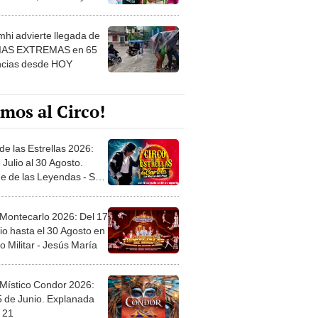
 ver
hi advierte llegada de
IAS EXTREMAS en 65
ncias desde HOY
mos al Circo!
de las Estrellas 2026:
 Julio al 30 Agosto.
e de las Leyendas - San
l
 Montecarlo 2026: Del 17
io hasta el 30 Agosto en
o Militar - Jesús María
 Místico Condor 2026:
5 de Junio. Explanada
 21