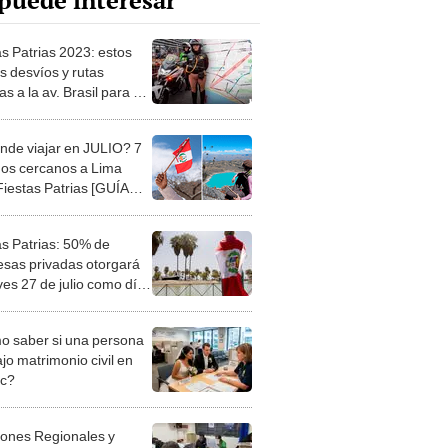
puede interesar
as Patrias 2023: estos
s desvíos y rutas
as a la av. Brasil para el
e militar
nde viajar en JULIO? 7
nos cercanos a Lima
Fiestas Patrias [GUÍA
ALIZADA]
as Patrias: 50% de
sas privadas otorgará
ves 27 de julio como día
borable
 saber si una persona
jo matrimonio civil en
ec?
iones Regionales y