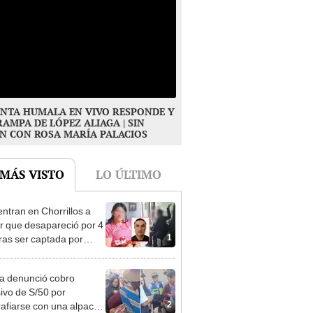
NTA HUMALA EN VIVO RESPONDE Y
RAMPA DE LÓPEZ ALIAGA | SIN
N CON ROSA MARÍA PALACIOS
 MÁS VISTO
LO ÚLTIMO
ntran en Chorrillos a
 que desapareció por 4
1
tras ser captada por
o que conoció en Roblox:
usca al implicado
ta denunció cobro
ivo de S/50 por
2
rafiarse con una alpaca