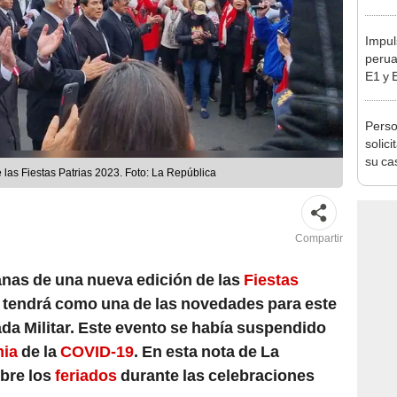
en Cu
recup
Impul
perua
E1 y 
pymes
benef
Perso
solic
su ca
las Fiestas Patrias 2023. Foto: La República
Compartir
as de una nueva edición de las
Fiestas
l tendrá como una de las novedades para este
ada Militar. Este evento se había suspendido
ia
de la
COVID-19
. En esta nota de La
bre los
feriados
durante las celebraciones