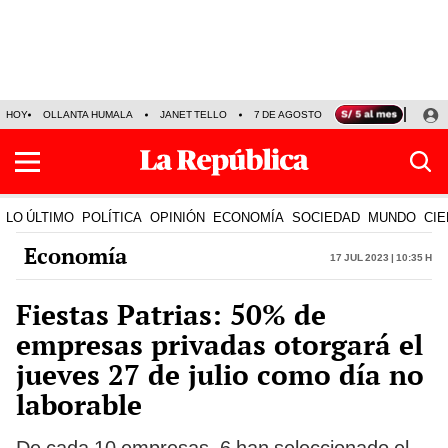
HOY
OLLANTA HUMALA
JANET TELLO
7 DE AGOSTO
TINKA RESULTADOS
LO ÚLTIMO
POLÍTICA
OPINIÓN
ECONOMÍA
SOCIEDAD
MUNDO
CIE
Economía
17 Jul 2023 | 10:35 h
Fiestas Patrias: 50% de
empresas privadas otorgará el
jueves 27 de julio como día no
laborable