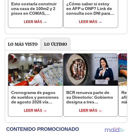
Esto costaría construir
¿Cómo saber si estoy
una casa de 100m2 y 2
en AFP u ONP? Link de
pisos en COMAS,
consulta con DNI para
CARABAYLLO y otros
ver en qué fondo de
LEER MÁS
LEER MÁS
distritos de LIMA
pensiones estás
NORTE
LO MÁS VISTO
LO ÚLTIMO
Cronograma de pagos
BCR renueva parte de
Retir
de sueldos y pensiones
su Directorio: Gobierno
afili
de agosto 2026 vía
designa a tres
más d
Banco de la Nación:
representantes del
fond
LEER MÁS
LEER MÁS
conoce las fechas de
Ejecutivo
apru
depósito
proye