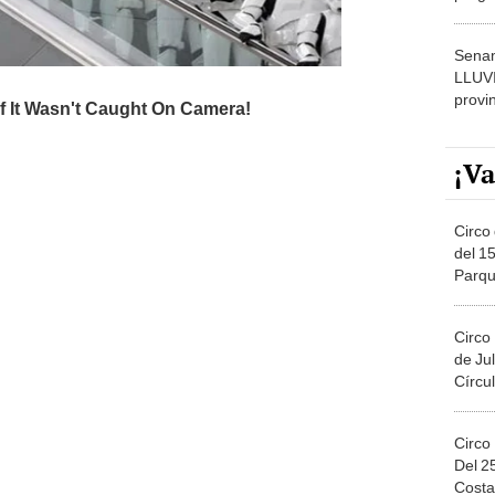
dónde
Senam
LLUV
provi
¡Va
Circo 
del 15
Parqu
Migue
Circo
de Jul
Círcul
Circo
Del 2
Costa