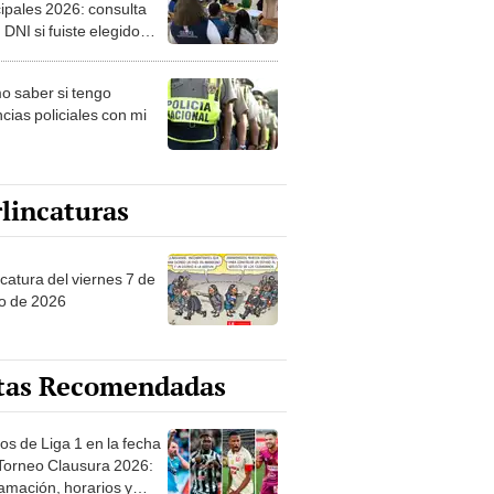
ipales 2026: consulta
 DNI si fuiste elegido
ro de mesa para este 4
ubre en el link oficial de
 saber si tengo
NPE
cias policiales con mi
lincaturas
catura del viernes 7 de
o de 2026
tas Recomendadas
os de Liga 1 en la fecha
 Torneo Clausura 2026:
amación, horarios y