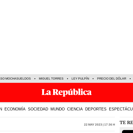
ASO MOCHASUELDOS
MIGUEL TORRES
LEY PULPÍN
PRECIO DEL DÓLAR
N
ECONOMÍA
SOCIEDAD
MUNDO
CIENCIA
DEPORTES
ESPECTÁCU
TE R
22 May 2023 | 17:36 h