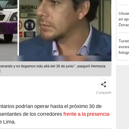
secue
Usuar
en ap
Dorad
Indec
con m
Turis
exces
fotog
en Cu
recup
perando y no llegamos más allá del 30 de junio’’, aseguró Hermoza.
N
Compartir
tarios podrían operar hasta el próximo 30 de
esentantes de los corredores
frente a la presencia
e Lima.