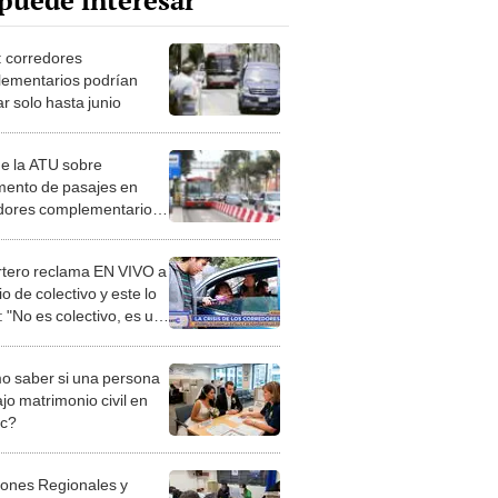
puede interesar
: corredores
ementarios podrían
ar solo hasta junio
de la ATU sobre
mento de pasajes en
dores complementarios:
a evaluarlo”
tero reclama EN VIVO a
o de colectivo y este lo
: "No es colectivo, es un
"
 saber si una persona
jo matrimonio civil en
ec?
iones Regionales y