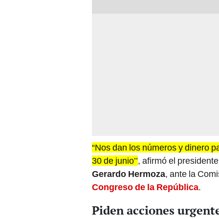
“Nos dan los números y dinero pa
30 de junio’’
, afirmó el presiden
Gerardo Hermoza
, ante la Com
Congreso de la República
.
Piden acciones urgent