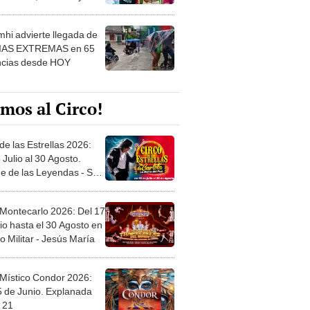
 ver
hi advierte llegada de
IAS EXTREMAS en 65
ncias desde HOY
mos al Circo!
de las Estrellas 2026:
 Julio al 30 Agosto.
e de las Leyendas - San
l
 Montecarlo 2026: Del 17
io hasta el 30 Agosto en
o Militar - Jesús María
 Místico Condor 2026:
5 de Junio. Explanada
 21