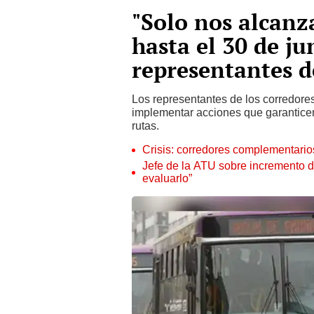
"Solo nos alcanz
hasta el 30 de ju
representantes d
Los representantes de los corredores
implementar acciones que garanticen l
rutas.
Crisis: corredores complementarios
Jefe de la ATU sobre incremento 
evaluarlo”