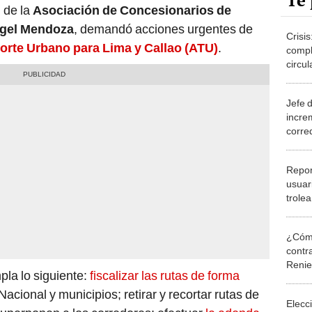
Te 
 de la
Asociación de Concesionarios de
gel Mendoza
, demandó acciones urgentes de
Crisis
orte Urbano para Lima y Callao (ATU)
.
compl
circul
Jefe 
incre
corre
“Voy 
Repor
usuari
trolea
carro
¿Cómo
contra
Reni
la lo siguiente:
fiscalizar las rutas de forma
Nacional y municipios; retirar y recortar rutas de
Elecc