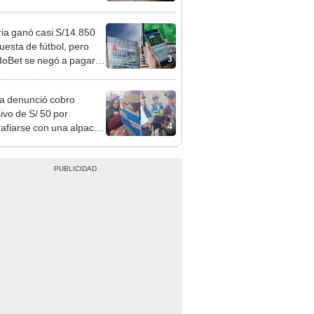
strado en Sullana, Piura
ia ganó casi S/14.850
uesta de fútbol, pero
3
oBet se negó a pagar:
opi multó a la empresa
ás de S/ 19.000
ta denunció cobro
ivo de S/ 50 por
4
rafiarse con una alpaca
sco y Serenazgo
eró el dinero