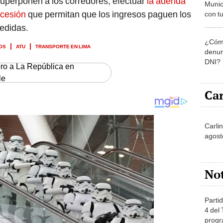
superponen a los corredores; efectuar
la adenda
Munic
oncesión
que permitan que los ingresos paguen los
con tu
miemb
medidas.
de oct
¿Cómo
la O
OS
ATU
TRANSPORTE EN LIMA
denun
DNI?
ero a La República en
le
Car
Carlin
agost
No
Partid
4 del
progr