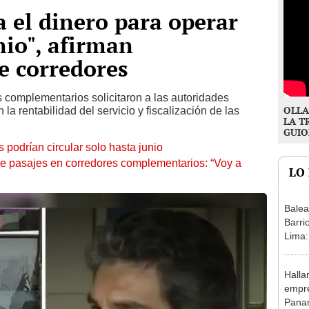
a el dinero para operar
nio", afirman
e corredores
 complementarios solicitaron a las autoridades
OLLA
a rentabilidad del servicio y fiscalización de las
LA T
GUIO
 podrían circular solo hasta junio
de pasajes en corredores complementarios: “Voy a
LO
Balea
Barri
Lima:
fugar
Halla
empre
Panam