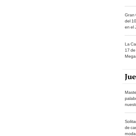
Gran 
del 10
en el
La Ca
17 de 
Mega 
Ju
Maste
palab
nuest
Solita
de ca
moda.