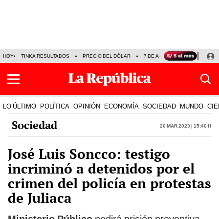
HOY
TINKA RESULTADOS
PRECIO DEL DÓLAR
7 DE AGOSTO
OLLANTA H
LO ÚLTIMO
POLÍTICA
OPINIÓN
ECONOMÍA
SOCIEDAD
MUNDO
CIE
Sociedad
26 Mar 2023 | 15:46 h
José Luis Soncco: testigo
incriminó a detenidos por el
crimen del policía en protestas
de Juliaca