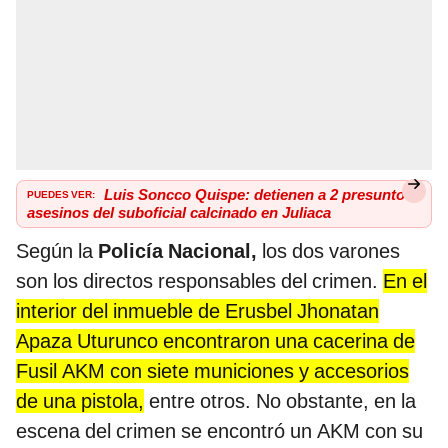
PUEDES VER:
Luis Soncco Quispe: detienen a 2 presuntos
asesinos del suboficial calcinado en Juliaca
Según la
Policía Nacional,
los dos varones
son los directos responsables del crimen.
En el
interior del inmueble de Erusbel Jhonatan
Apaza Uturunco encontraron una cacerina de
Fusil AKM con siete municiones y accesorios
de una pistola,
entre otros. No obstante, en la
escena del crimen se encontró un AKM con su