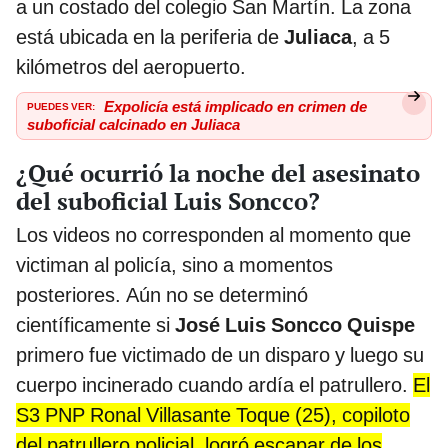
a un costado del colegio San Martín. La zona
está ubicada en la periferia de
Juliaca
, a 5
kilómetros del aeropuerto.
PUEDES VER:
Expolicía está implicado en crimen de
suboficial calcinado en Juliaca
¿Qué ocurrió la noche del asesinato
del suboficial Luis Soncco?
Los videos no corresponden al momento que
victiman al policía, sino a momentos
posteriores. Aún no se determinó
científicamente si
José Luis Soncco Quispe
primero fue victimado de un disparo y luego su
cuerpo incinerado cuando ardía el patrullero.
El
S3 PNP Ronal Villasante Toque (25), copiloto
del patrullero policial, logró escapar de los