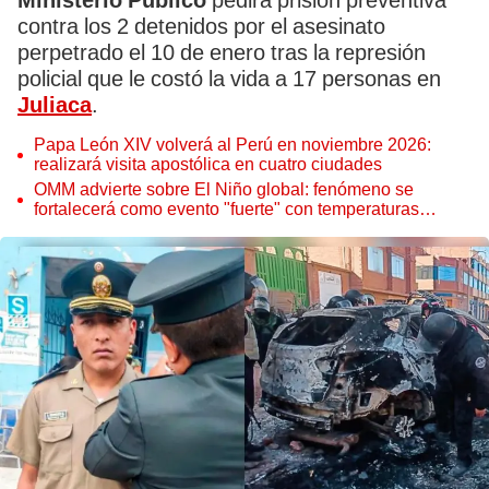
Ministerio Público
pedirá prisión preventiva
contra los 2 detenidos por el asesinato
perpetrado el 10 de enero tras la represión
policial que le costó la vida a 17 personas en
Juliaca
.
Papa León XIV volverá al Perú en noviembre 2026:
realizará visita apostólica en cuatro ciudades
OMM advierte sobre El Niño global: fenómeno se
fortalecerá como evento "fuerte" con temperaturas
récord este 2026