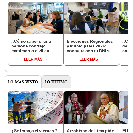
¿Cómo saber si una
Elecciones Regionales
¿Cóm
persona contrajo
y Municipales 2026:
denun
matrimonio civil en
consulta con tu DNI si
con 
Reniec?
fuiste elegido miembro
LEER MÁS
LEER MÁS
de mesa para este 4 de
octubre en el link oficial
de la ONPE
LO MÁS VISTO
LO ÚLTIMO
¿Se trabaja el viernes 7
Arzobispo de Lima pide
El Ni