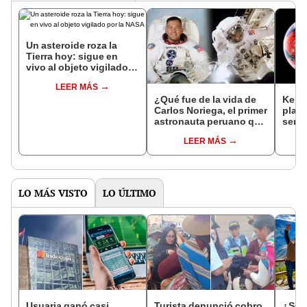
Un asteroide roza la
Tierra hoy: sigue en
vivo al objeto vigilado
por la NASA
LEER MÁS
¿Qué fue de la vida de
Keple
Carlos Noriega, el primer
plan
astronauta peruano que
sería
viajó al espacio?
que l
LEER MÁS
LO MÁS VISTO
LO ÚLTIMO
Usuaria ganó casi
Turista denunció cobro
¿Se t