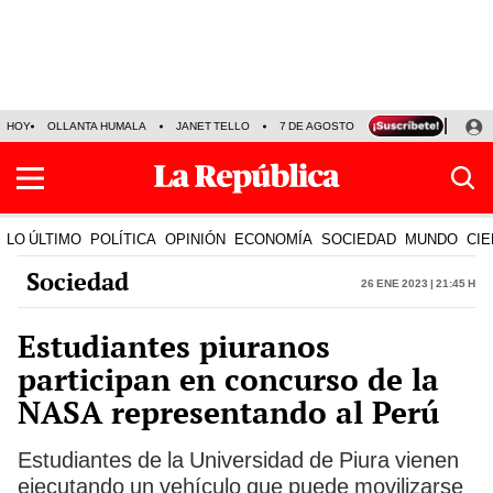
HOY
OLLANTA HUMALA
JANET TELLO
7 DE AGOSTO
TINKA RESULTADOS
LO ÚLTIMO
POLÍTICA
OPINIÓN
ECONOMÍA
SOCIEDAD
MUNDO
CIE
Sociedad
26 Ene 2023 | 21:45 h
Estudiantes piuranos
participan en concurso de la
NASA representando al Perú
Estudiantes de la Universidad de Piura vienen
ejecutando un vehículo que puede movilizarse