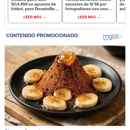
S/14.850 en apuesta de
excesivo de S/ 50 por
de a
fútbol, pero DoradoBet
fotografiarse con una
aclar
se negó a pagar:
alpaca en Cusco y
largo
LEER MÁS
LEER MÁS
Indecopi multó a la
Serenazgo recuperó el
del 6
empresa con más de S/
dinero
19.000