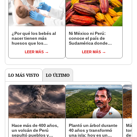
¿Por qué los bebés al
Ni México ni Perú:
nacer tienen más
conoce el país de
huesos que los
Sudamérica donde
adultos?
nació el cacao, según
LEER MÁS
LEER MÁS
estudio
LO MÁS VISTO
LO ÚLTIMO
Hace más de 400 años,
Plantó un árbol durante
Más 
un volcán de Perú
40 años y transformó
tone
sepultó pueblos y
una isla: hoy es un
de na