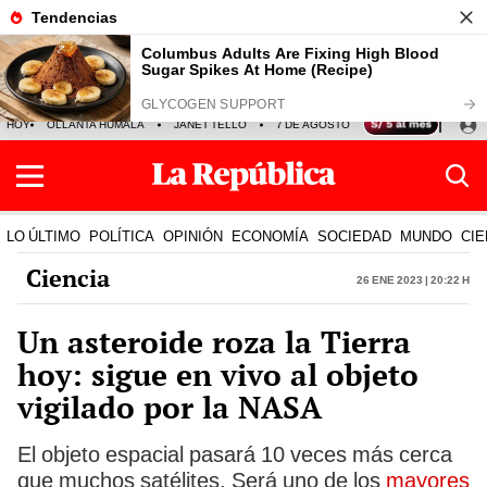
HOY
OLLANTA HUMALA
JANET TELLO
7 DE AGOSTO
TINKA RESULTADOS
LO ÚLTIMO
POLÍTICA
OPINIÓN
ECONOMÍA
SOCIEDAD
MUNDO
CIE
Ciencia
26 Ene 2023 | 20:22 h
Un asteroide roza la Tierra
hoy: sigue en vivo al objeto
vigilado por la NASA
El objeto espacial pasará 10 veces más cerca
que muchos satélites. Será uno de los
mayores