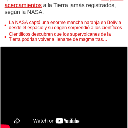
acercamientos
a la Tierra jamás registrados,
según la NASA.
La NASA captó una enorme mancha naranja en Bolivia
desde el espacio y su origen sorprendió a los científicos
Científicos descubren que los supervolcanes de la
Tierra podrían volver a llenarse de magma tras
permanecer inactivos miles de años
El asteroide 2023 BU es del tamaño de un camión pequeño y pasará muy
cerca de la superficie terrestre. Foto: referencial / NASA