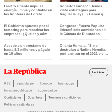
Electro Oriente impulsa
Roberto Burneo: "Hemos
energía limpia y confiable en
visto estrategias para
las fronteras de Loreto
fraguar la ley (...) Tienen que
conocer toda la lista"
El Gobierno apuesta por el
Congreso: Fuerza Popular
factoring para reactivar las
liderará seis comisiones en
empresas: ¿Qué es y cómo
la Cámara de Diputados
funciona?
Accede a un préstamo de
Ollanta Humala: "Si no
hasta S/2 millones y págalo
destruían a Nadine Heredia,
en 10 años
podía entrar en el 2021 o el
2026"
Ir al inicio ↑
RSS
elpopular.pe
libero.pe
buenazo.pe
lrmas.larepublica.pe
cuponidad.pe
Contáctenos
Suscríbete
Términos y condiciones
Políticas y estándares