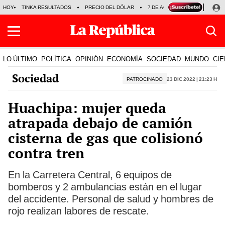
HOY
TINKA RESULTADOS
PRECIO DEL DÓLAR
7 DE AGOSTO
OLLANTA H
LO ÚLTIMO
POLÍTICA
OPINIÓN
ECONOMÍA
SOCIEDAD
MUNDO
CIE
Sociedad
PATROCINADO
23 Dic 2022 | 21:23 h
Huachipa: mujer queda
atrapada debajo de camión
cisterna de gas que colisionó
contra tren
En la Carretera Central, 6 equipos de
bomberos y 2 ambulancias están en el lugar
del accidente. Personal de salud y hombres de
rojo realizan labores de rescate.