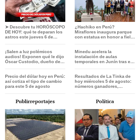
➤ Descubre tu HORÓSCOPO
¿Hachiko en Perú?
DE HOY: qué te deparan los
Miraflores inaugura parque
astros este jueves 6 de
con estatua en honor a fiel
agosto, según Jhan
perrito que esperó a su
Sandoval
dueño en el mismo lugar
¡Salen a luz polémicos
Minedu acelera la
tras su muerte
audios! Exponen qué le dijo
instalación de aulas
Óscar Custodio, dueño de
temporales en Junín tras el
La Bella Luz, a Naldy
sismo: más de 3,000
Saldaña tras denunciar a
escolares serán
Precio del dólar hoy en Perú:
Resultados de La Tinka de
director musical
beneficiados
así cotiza el tipo de cambio
hoy miércoles 5 de agosto:
para este 5 de agosto
números ganadores,
premios del Pozo Millonario,
boliyapa, S/50.000 y más
Publirreportajes
Política