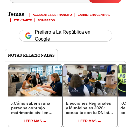
ACCIDENTES DE TRÁNSITO
CARRETERA CENTRAL
ATE VITARTE
BOMBEROS
Prefiero a La República en
Google
NOTAS RELACIONADAS
¿Cómo saber si una
Elecciones Regionales
¿Cóm
persona contrajo
y Municipales 2026:
denun
matrimonio civil en
consulta con tu DNI si
con 
Reniec?
fuiste elegido miembro
LEER MÁS
LEER MÁS
de mesa para este 4 de
octubre en el link oficial