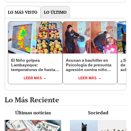
de la ONPE
LO MÁS VISTO
LO ÚLTIMO
El Niño golpea
Acusan a bachiller en
¿Se t
Lambayeque:
Psicología de presunta
de a
temperaturas de hasta
agresión contra niño
aclar
36 °C ponen en riesgo la
con autismo en Surco:
largo
LEER MÁS
LEER MÁS
producción de mango y
cámaras captan el
del 6
palta
hecho
Lo Más Reciente
Últimas noticias
Sociedad