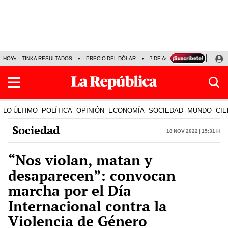
HOY
TINKA RESULTADOS
PRECIO DEL DÓLAR
7 DE AGOSTO
OLLANTA H
LO ÚLTIMO
POLÍTICA
OPINIÓN
ECONOMÍA
SOCIEDAD
MUNDO
CIE
Sociedad
18 Nov 2022 | 15:31 h
“Nos violan, matan y
desaparecen”: convocan
marcha por el Día
Internacional contra la
Violencia de Género