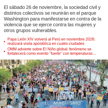
El sábado 26 de noviembre, la sociedad civil y
distintos colectivos se reunirán en el parque
Washington para manifestarse en contra de la
violencia que se ejerce contra las mujeres y
otros grupos vulnerables.
Papa León XIV volverá al Perú en noviembre 2026:
realizará visita apostólica en cuatro ciudades
OMM advierte sobre El Niño global: fenómeno se
fortalecerá como evento "fuerte" con temperaturas
récord este 2026