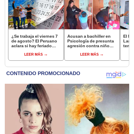
¿Se trabaja el viernes 7
Acusan a bachiller en
El Ni
de agosto? El Peruano
Psicología de presunta
Lamb
aclara si hay feriado
agresión contra niño
tempe
largo tras el descanso
con autismo en Surco:
36 °C
LEER MÁS
LEER MÁS
del 6 de agosto
cámaras captan el
prod
hecho
palta