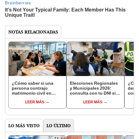
NOTAS RELACIONADAS
¿Cómo saber si una
Elecciones Regionales
¿Cóm
persona contrajo
y Municipales 2026:
denun
matrimonio civil en
consulta con tu DNI si
con 
Reniec?
fuiste elegido miembro
LEER MÁS
LEER MÁS
de mesa para este 4 de
octubre en el link oficial
de la ONPE
LO MÁS VISTO
LO ÚLTIMO