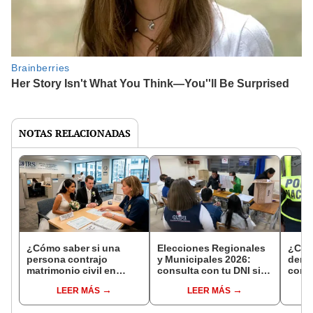
NOTAS RELACIONADAS
¿Cómo saber si una
Elecciones Regionales
¿Cóm
persona contrajo
y Municipales 2026:
denun
matrimonio civil en
consulta con tu DNI si
con 
Reniec?
fuiste elegido miembro
LEER MÁS
LEER MÁS
de mesa para este 4 de
octubre en el link oficial