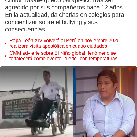
Clinton Maylle quedó parapléjico tras ser
agredido por sus compañeros hace 12 años.
En la actualidad, da charlas en colegios para
concientizar sobre el bullying y sus
consecuencias.
Papa León XIV volverá al Perú en noviembre 2026:
realizará visita apostólica en cuatro ciudades
OMM advierte sobre El Niño global: fenómeno se
fortalecerá como evento "fuerte" con temperaturas
récord este 2026