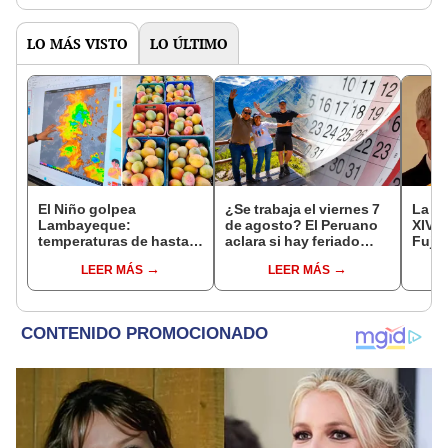
de la ONPE
LO MÁS VISTO
LO ÚLTIMO
El Niño golpea
¿Se trabaja el viernes 7
La ve
Lambayeque:
de agosto? El Peruano
XIV e
temperaturas de hasta
aclara si hay feriado
Fujim
36 °C ponen en riesgo la
largo tras el descanso
por l
LEER MÁS
LEER MÁS
producción de mango y
del 6 de agosto
Barri
palta
Cant