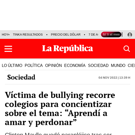
HOY
TINKA RESULTADOS
PRECIO DEL DÓLAR
7 DE AGOSTO
OLLANTA H
LO ÚLTIMO
POLÍTICA
OPINIÓN
ECONOMÍA
SOCIEDAD
MUNDO
CIE
Sociedad
04 Nov 2022 | 13:39 h
Víctima de bullying recorre
colegios para concientizar
sobre el tema: “Aprendí a
amar y perdonar”