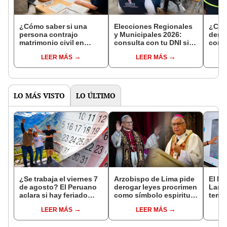
¿Cómo saber si una
Elecciones Regionales
¿Cóm
persona contrajo
y Municipales 2026:
denun
matrimonio civil en
consulta con tu DNI si
con 
Reniec?
fuiste elegido miembro
LEER MÁS
LEER MÁS
de mesa para este 4 de
octubre en el link oficial
de la ONPE
LO MÁS VISTO
LO ÚLTIMO
¿Se trabaja el viernes 7
Arzobispo de Lima pide
El Ni
de agosto? El Peruano
derogar leyes procrimen
Lamb
aclara si hay feriado
como símbolo espiritual
tempe
largo tras el descanso
ante la visita del papa
36 °C
LEER MÁS
LEER MÁS
del 6 de agosto
León XIV
prod
palta