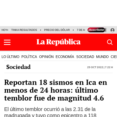
HOY
TINKA RESULTADOS
PRECIO DEL DÓLAR
7 DE AGOSTO
OLLANTA H
LO ÚLTIMO
POLÍTICA
OPINIÓN
ECONOMÍA
SOCIEDAD
MUNDO
CIE
Sociedad
29 Oct 2022 | 7:22 h
Reportan 18 sismos en Ica en
menos de 24 horas: último
temblor fue de magnitud 4.6
El último temblor ocurrió a las 2.31 de la
madrugada y tuvo como epicentro a 118