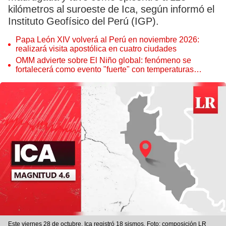
kilómetros al suroeste de Ica, según informó el
Instituto Geofísico del Perú (IGP).
Papa León XIV volverá al Perú en noviembre 2026:
realizará visita apostólica en cuatro ciudades
OMM advierte sobre El Niño global: fenómeno se
fortalecerá como evento "fuerte" con temperaturas
récord este 2026
Este viernes 28 de octubre, Ica registró 18 sismos. Foto: composición LR