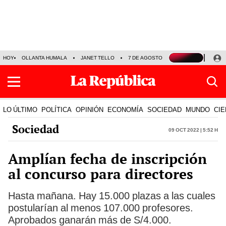
HOY
OLLANTA HUMALA
JANET TELLO
7 DE AGOSTO
TINKA RESULTADOS
LO ÚLTIMO
POLÍTICA
OPINIÓN
ECONOMÍA
SOCIEDAD
MUNDO
CIE
Sociedad
09 Oct 2022 | 5:52 h
Amplían fecha de inscripción
al concurso para directores
Hasta mañana. Hay 15.000 plazas a las cuales
postularían al menos 107.000 profesores.
Aprobados ganarán más de S/4.000.