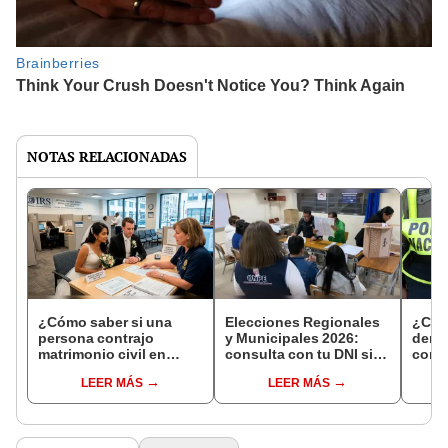
NOTAS RELACIONADAS
¿Cómo saber si una
Elecciones Regionales
¿Cóm
persona contrajo
y Municipales 2026:
denun
matrimonio civil en
consulta con tu DNI si
con 
Reniec?
fuiste elegido miembro
LEER MÁS
LEER MÁS
de mesa para este 4 de
octubre en el link oficial
de la ONPE