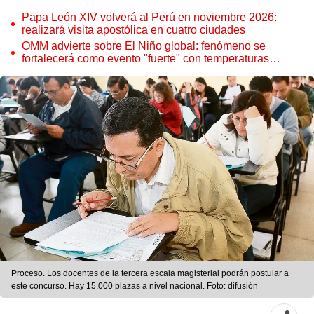
Papa León XIV volverá al Perú en noviembre 2026:
realizará visita apostólica en cuatro ciudades
OMM advierte sobre El Niño global: fenómeno se
fortalecerá como evento "fuerte" con temperaturas
récord este 2026
Proceso. Los docentes de la tercera escala magisterial podrán postular a
este concurso. Hay 15.000 plazas a nivel nacional. Foto: difusión