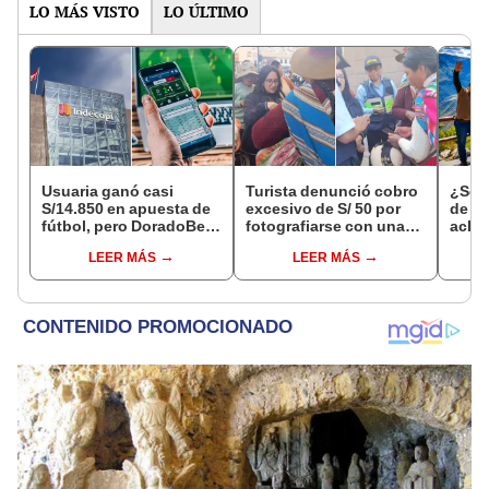
LO MÁS VISTO
LO ÚLTIMO
Usuaria ganó casi
Turista denunció cobro
¿Se t
S/14.850 en apuesta de
excesivo de S/ 50 por
de a
fútbol, pero DoradoBet
fotografiarse con una
aclar
se negó a pagar:
alpaca en Cusco y
largo
LEER MÁS
LEER MÁS
Indecopi multó a la
Serenazgo recuperó el
del 6
empresa con más de S/
dinero
19.000