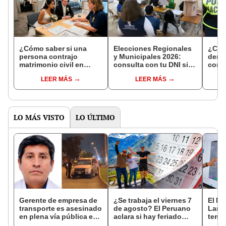
¿Cómo saber si una
Elecciones Regionales
¿Cóm
persona contrajo
y Municipales 2026:
denun
matrimonio civil en
consulta con tu DNI si
con 
Reniec?
fuiste elegido miembro
LEER MÁS
LEER MÁS
de mesa para este 4 de
octubre en el link oficial
de la ONPE
LO MÁS VISTO
LO ÚLTIMO
Gerente de empresa de
¿Se trabaja el viernes 7
El Ni
transporte es asesinado
de agosto? El Peruano
Lamb
en plena vía pública en
aclara si hay feriado
tempe
Los Olivos: su esposa
largo tras el descanso
36 °C