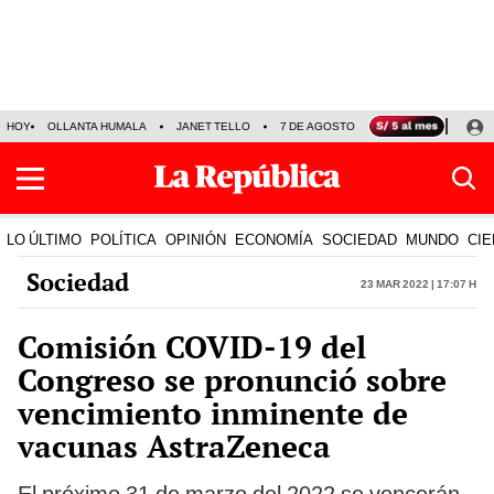
HOY
OLLANTA HUMALA
JANET TELLO
7 DE AGOSTO
TINKA RESULTADOS
LO ÚLTIMO
POLÍTICA
OPINIÓN
ECONOMÍA
SOCIEDAD
MUNDO
CIE
Sociedad
23 Mar 2022 | 17:07 h
Comisión COVID-19 del
Congreso se pronunció sobre
vencimiento inminente de
vacunas AstraZeneca