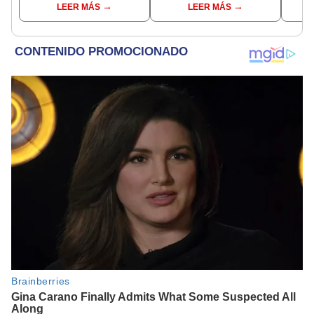
LEER MÁS
LEER MÁS
sobrevivió al ataque
del 6 de agosto
prod
palta