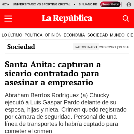
HOY
UNIVERSITARIO VS SPORTING CRISTAL
SINUANO RESULTADOS HOY
CA
LO ÚLTIMO
POLÍTICA
OPINIÓN
ECONOMÍA
SOCIEDAD
MUNDO
CIE
Sociedad
PATROCINADO
23 Dic 2021 | 19:38 h
Santa Anita: capturan a
sicario contratado para
asesinar a empresario
Abraham Berríos Rodríguez (a) Chucky
ejecutó a Luis Gaspar Pardo delante de su
esposa, hijas y nieta. Crimen quedó registrado
por cámara de seguridad. Personal de una
línea de transportes lo habría captado para
cometer el crimen