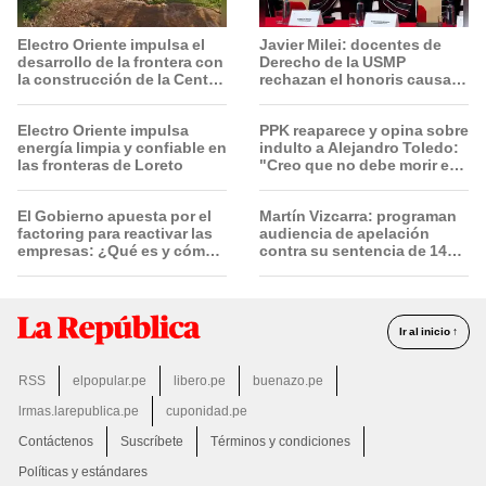
Electro Oriente impulsa el
Javier Milei: docentes de
desarrollo de la frontera con
Derecho de la USMP
la construcción de la Central
rechazan el honoris causa
Solar de San Antonio del
otorgado al presidente de
Estrecho
Argentina
Electro Oriente impulsa
PPK reaparece y opina sobre
energía limpia y confiable en
indulto a Alejandro Toledo:
las fronteras de Loreto
"Creo que no debe morir en
la cárcel"
El Gobierno apuesta por el
Martín Vizcarra: programan
factoring para reactivar las
audiencia de apelación
empresas: ¿Qué es y cómo
contra su sentencia de 14
funciona?
años de prisión el 20 de
agosto
Ir al inicio ↑
RSS
elpopular.pe
libero.pe
buenazo.pe
lrmas.larepublica.pe
cuponidad.pe
Contáctenos
Suscríbete
Términos y condiciones
Políticas y estándares