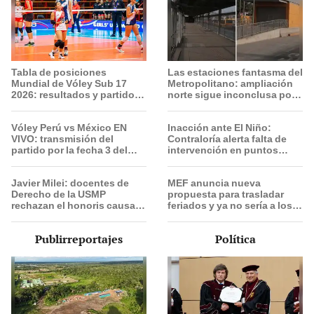
Tabla de posiciones
Las estaciones fantasma del
Mundial de Vóley Sub 17
Metropolitano: ampliación
2026: resultados y partidos
norte sigue inconclusa por
de Perú en fase de grupos
falta de buses y una adenda
estancada
Vóley Perú vs México EN
Inacción ante El Niño:
VIVO: transmisión del
Contraloría alerta falta de
partido por la fecha 3 del
intervención en puntos
Mundial sub 17 2026
críticos de Apurímac,
Lambayeque y San Martín
Javier Milei: docentes de
MEF anuncia nueva
Derecho de la USMP
propuesta para trasladar
rechazan el honoris causa
feriados y ya no sería a los
otorgado al presidente de
viernes: “Lunes es mejor
Argentina
día”
Publirreportajes
Política