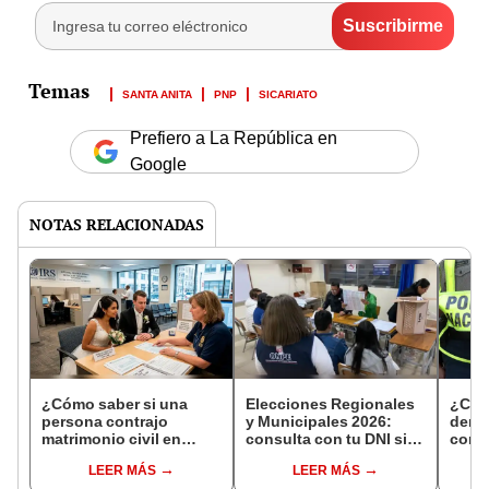
SANTA ANITA
PNP
SICARIATO
Prefiero a La República en
Google
NOTAS RELACIONADAS
¿Cómo saber si una
Elecciones Regionales
¿Cóm
persona contrajo
y Municipales 2026:
denun
matrimonio civil en
consulta con tu DNI si
con 
Reniec?
fuiste elegido miembro
LEER MÁS
LEER MÁS
de mesa para este 4 de