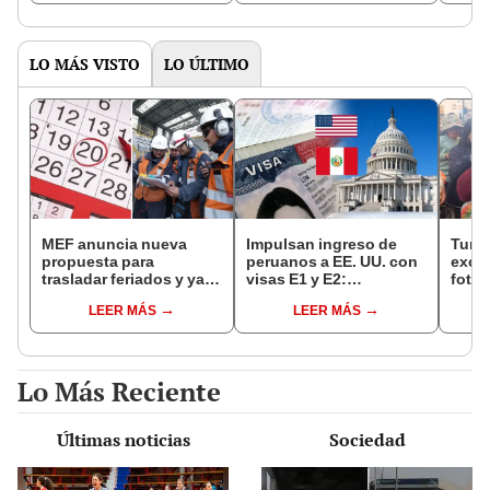
octubre en el link oficial
de la ONPE
LO MÁS VISTO
LO ÚLTIMO
MEF anuncia nueva
Impulsan ingreso de
Turis
propuesta para
peruanos a EE. UU. con
exces
trasladar feriados y ya
visas E1 y E2:
fotog
no sería a los viernes:
emprendedores y
alpa
LEER MÁS
LEER MÁS
“Lunes es mejor día”
pymes serían los más
seren
beneficiados
dine
Lo Más Reciente
Últimas noticias
Sociedad