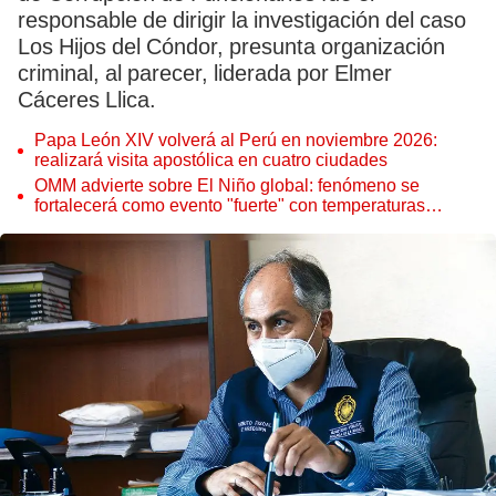
responsable de dirigir la investigación del caso
Los Hijos del Cóndor, presunta organización
criminal, al parecer, liderada por Elmer
Cáceres Llica.
Papa León XIV volverá al Perú en noviembre 2026:
realizará visita apostólica en cuatro ciudades
OMM advierte sobre El Niño global: fenómeno se
fortalecerá como evento "fuerte" con temperaturas
récord este 2026