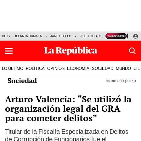
HOY
OLLANTA HUMALA
JANET TELLO
7 DE AGOSTO
TINKA RESULTADOS
LO ÚLTIMO
POLÍTICA
OPINIÓN
ECONOMÍA
SOCIEDAD
MUNDO
CIE
Sociedad
05 Dic 2021 | 6:57 h
Arturo Valencia: “Se utilizó la
organización legal del GRA
para cometer delitos”
Titular de la Fiscalía Especializada en Delitos
de Corrupción de Funcionarios fue el