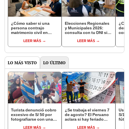
¿Cómo saber si una
Elecciones Regionales
¿Cóm
persona contrajo
y Municipales 2026:
denun
matrimonio civil en
consulta con tu DNI si
con 
Reniec?
fuiste elegido miembro
LEER MÁS
LEER MÁS
de mesa para este 4 de
octubre en el link oficial
de la ONPE
LO MÁS VISTO
LO ÚLTIMO
Turista denunció cobro
¿Se trabaja el viernes 7
Usuar
excesivo de S/ 50 por
de agosto? El Peruano
S/14.
fotografiarse con una
aclara si hay feriado
fútbo
alpaca en Cusco y
largo tras el descanso
se ne
LEER MÁS
LEER MÁS
Serenazgo recuperó el
del 6 de agosto
Indec