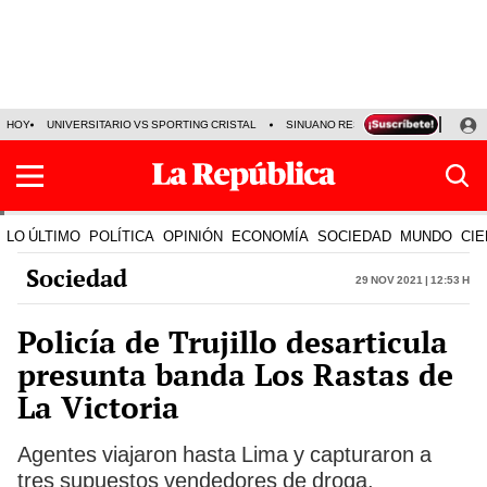
HOY
UNIVERSITARIO VS SPORTING CRISTAL
SINUANO RESULTADOS HOY
CA
LO ÚLTIMO
POLÍTICA
OPINIÓN
ECONOMÍA
SOCIEDAD
MUNDO
CIE
Sociedad
29 Nov 2021 | 12:53 h
Policía de Trujillo desarticula
presunta banda Los Rastas de
La Victoria
Agentes viajaron hasta Lima y capturaron a
tres supuestos vendedores de droga.