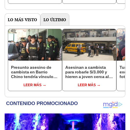
octubre en el link oficial
de la ONPE
LO MÁS VISTO
LO ÚLTIMO
Presunto asesino de
Asesinan a cambista
Turis
cambista en Barrio
para robarle S/3.000 y
exces
Chino tendría vínculos
hieren a joven cerca al
fotog
con el Tren de Aragua:
Barrio Chino en Lima
alpa
LEER MÁS
LEER MÁS
PNP revela marcaje
Cercado
Seren
dine