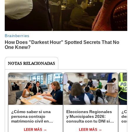
NOTAS RELACIONADAS
¿Cómo saber si una
Elecciones Regionales
¿Cóm
persona contrajo
y Municipales 2026:
denun
matrimonio civil en
consulta con tu DNI si
con 
Reniec?
fuiste elegido miembro
LEER MÁS
LEER MÁS
de mesa para este 4 de