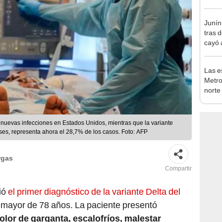
Calla
estac
Junín
tras 
cayó 
Carre
Las e
Metro
norte
falta
esta
 nuevas infecciones en Estados Unidos, mientras que la variante
ses, representa ahora el 28,7% de los casos. Foto: AFP
rgas
Compartir
ció
el primer diagnóstico de la variante Delta del
 mayor de 78 años. La paciente presentó
olor de garganta, escalofríos, malestar