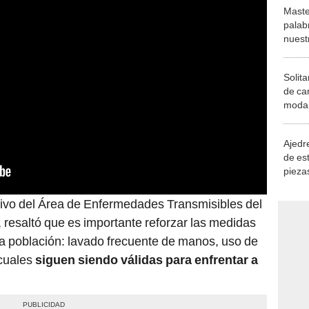
Maste
palab
nuest
Solita
de ca
moda.
demue
Ajedre
de es
piezas
consi
utivo del Área de Enfermedades Transmisibles del
, resaltó que es importante reforzar las medidas
la población: lavado frecuente de manos, uso de
 cuales
siguen siendo válidas para enfrentar a