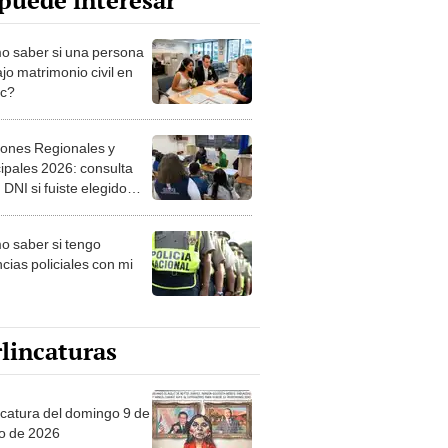
puede interesar
 saber si una persona
jo matrimonio civil en
ec?
iones Regionales y
ipales 2026: consulta
 DNI si fuiste elegido
ro de mesa para este 4
ubre en el link oficial de
 saber si tengo
NPE
cias policiales con mi
lincaturas
ncatura del domingo 9 de
o de 2026