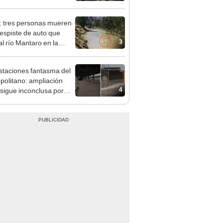
o avanza a su última
ión
: tres personas mueren
despiste de auto que
3
al río Mantaro en la
tera Central
staciones fantasma del
politano: ampliación
4
 sigue inconclusa por
 de buses y una adenda
ncada