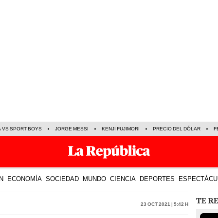
A VS SPORT BOYS
JORGE MESSI
KENJI FUJIMORI
PRECIO DEL DÓLAR
F
N
ECONOMÍA
SOCIEDAD
MUNDO
CIENCIA
DEPORTES
ESPECTÁCU
TE R
23 Oct 2021 | 5:42 h