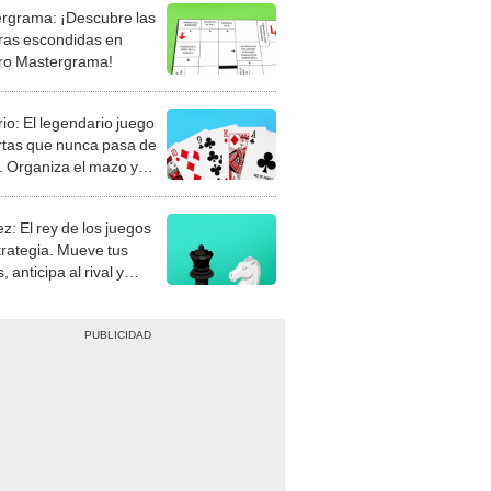
rgrama: ¡Descubre las
ras escondidas en
ro Mastergrama!
rio: El legendario juego
rtas que nunca pasa de
 Organiza el mazo y
stra tu habilidad.
z: El rey de los juegos
trategia. Mueve tus
, anticipa al rival y
gue el jaque mate.