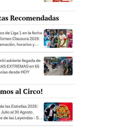
tas Recomendadas
os de Liga 1 en la fecha
 Torneo Clausura 2026:
amación, horarios y
 ver
hi advierte llegada de
IAS EXTREMAS en 65
ncias desde HOY
mos al Circo!
de las Estrellas 2026:
 Julio al 30 Agosto.
e de las Leyendas - San
l