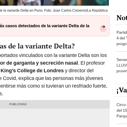
e la variante Delta en Puno. Foto: Juan Carlos Cisneros/La República
No
s casos detectados de la variante Delta de la
Partid
4 del
progr
as de la variante Delta?
dónde
ortados vinculados con la variante Delta son los
Senam
lor de garganta y secreción nasal
. El profesor
LLUV
 King’s College de Londres
y director del
provi
 Covid, explica que las personas más jóvenes
entirse más como si tuvieran un resfriado fuerte,
¡Va
s.
Circo 
del 15
Parqu
Migue