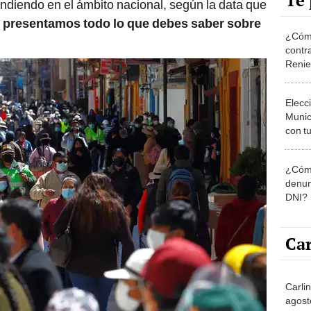
Te 
ndiendo en el ámbito nacional, según la data que
te presentamos todo lo que debes saber sobre
¿Cómo
contra
Reni
Elecc
Munic
con tu
miemb
de oct
¿Cómo
la O
denun
DNI?
Car
Carli
agost