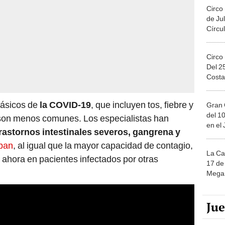
Circo
de Jul
Círcul
Circo
Del 2
Costa
lásicos de
la COVID-19
, que incluyen tos, fiebre y
Gran 
del 10
a son menos comunes. Los especialistas han
en el
rastornos intestinales severos, gangrena y
pan
, al igual que la mayor capacidad de contagio,
La Ca
 ahora en pacientes infectados por otras
17 de 
Mega 
Ju