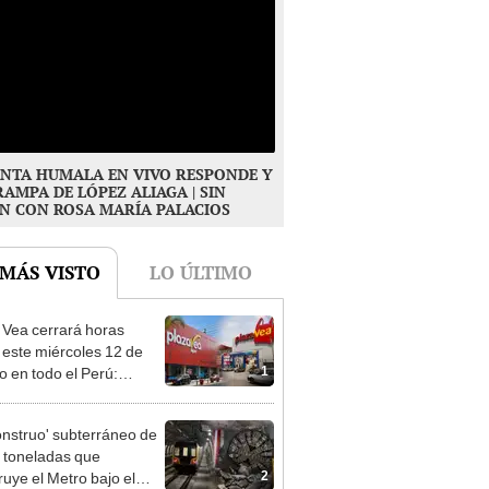
NTA HUMALA EN VIVO RESPONDE Y
RAMPA DE LÓPEZ ALIAGA | SIN
N CON ROSA MARÍA PALACIOS
 MÁS VISTO
LO ÚLTIMO
 Vea cerrará horas
 este miércoles 12 de
1
o en todo el Perú:
as atenderán hasta las 7
onstruo' subterráneo de
 toneladas que
2
ruye el Metro bajo el