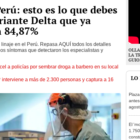
erú: esto es lo que debes
ariante Delta que ya
n 84,87%
 linaje en el Perú. Repasa AQUÍ todos los detalles
OLLA
 los síntomas que detectaron los especialistas y
LA T
GUIO
l a policías por sembrar droga a barbero en su local
LO
nterviene a más de 2.300 personas y captura a 16
Plaza
antes
agost
tiend
p.m.
El 'm
1.750
const