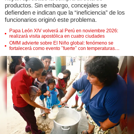
productos. Sin embargo, concejales se
defienden e indican que la “ineficiencia” de los
funcionarios originó este problema.
Papa León XIV volverá al Perú en noviembre 2026:
realizará visita apostólica en cuatro ciudades
OMM advierte sobre El Niño global: fenómeno se
fortalecerá como evento "fuerte" con temperaturas
récord este 2026