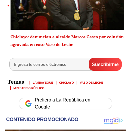
Chiclayo: denuncian a alcalde Marcos Gasco por colusión
agravada en caso Vaso de Leche
LAMBAYEQUE
CHICLAYO
VASO DE LECHE
MINISTERIO PÚBLICO
Prefiero a La República en
Google