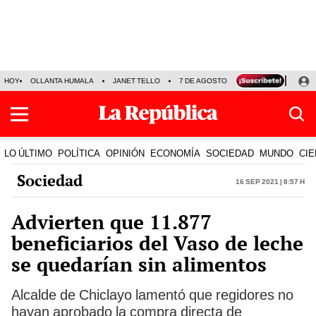
HOY
OLLANTA HUMALA
JANET TELLO
7 DE AGOSTO
TINKA RESULTADOS
LO ÚLTIMO
POLÍTICA
OPINIÓN
ECONOMÍA
SOCIEDAD
MUNDO
CIE
Sociedad
16 Sep 2021 | 8:57 h
Advierten que 11.877
beneficiarios del Vaso de leche
se quedarían sin alimentos
Alcalde de Chiclayo lamentó que regidores no
hayan aprobado la compra directa de