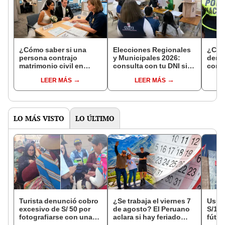
¿Cómo saber si una
Elecciones Regionales
¿Cóm
persona contrajo
y Municipales 2026:
denun
matrimonio civil en
consulta con tu DNI si
con 
Reniec?
fuiste elegido miembro
LEER MÁS
LEER MÁS
de mesa para este 4 de
octubre en el link oficial
de la ONPE
LO MÁS VISTO
LO ÚLTIMO
Turista denunció cobro
¿Se trabaja el viernes 7
Usuar
excesivo de S/ 50 por
de agosto? El Peruano
S/14.
fotografiarse con una
aclara si hay feriado
fútbo
alpaca en Cusco y
largo tras el descanso
se ne