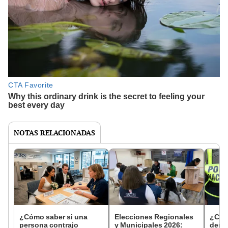
NOTAS RELACIONADAS
¿Cómo saber si una
Elecciones Regionales
¿Cóm
persona contrajo
y Municipales 2026:
denun