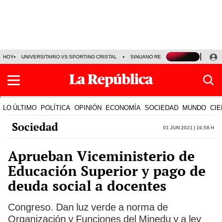
HOY
UNIVERSITARIO VS SPORTING CRISTAL
SINUANO RESULTADOS HOY
CA
LO ÚLTIMO
POLÍTICA
OPINIÓN
ECONOMÍA
SOCIEDAD
MUNDO
CIE
Sociedad
01 Jun 2021 | 16:58 h
Aprueban Viceministerio de
Educación Superior y pago de
deuda social a docentes
Congreso. Dan luz verde a norma de
Organización y Funciones del Minedu y a ley