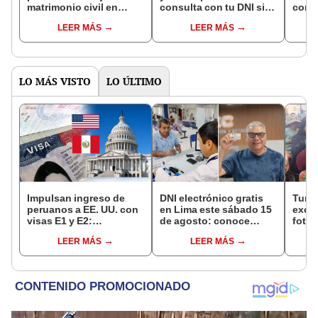
matrimonio civil en
consulta con tu DNI si
con 
Reniec?
fuiste elegido miembro
LEER MÁS
LEER MÁS
de mesa para este 4 de
octubre en el link oficial
de la ONPE
LO MÁS VISTO
LO ÚLTIMO
Impulsan ingreso de
DNI electrónico gratis
Turis
peruanos a EE. UU. con
en Lima este sábado 15
exces
visas E1 y E2:
de agosto: conoce
fotog
emprendedores y
quiénes pueden
alpa
LEER MÁS
LEER MÁS
pymes serían los más
acceder y qué
seren
beneficiados
requisitos deben
dine
cumplir