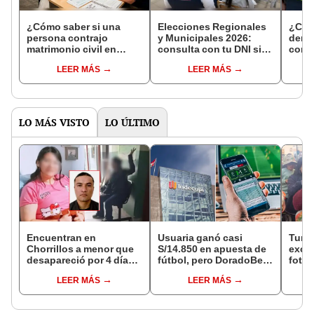
¿Cómo saber si una
Elecciones Regionales
¿Cóm
persona contrajo
y Municipales 2026:
denun
matrimonio civil en
consulta con tu DNI si
con 
Reniec?
fuiste elegido miembro
LEER MÁS
LEER MÁS
de mesa para este 4 de
octubre en el link oficial
de la ONPE
LO MÁS VISTO
LO ÚLTIMO
Encuentran en
Usuaria ganó casi
Turis
Chorrillos a menor que
S/14.850 en apuesta de
exces
desapareció por 4 días
fútbol, pero DoradoBet
fotog
tras ser captada por
se negó a pagar:
alpa
LEER MÁS
LEER MÁS
sujeto que conoció en
Indecopi multó a la
seren
Roblox: PNP busca al
empresa con más de S/
dine
implicado
19.000