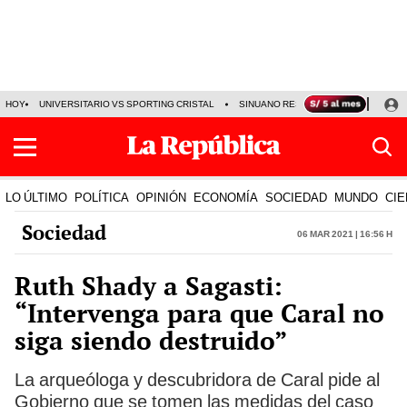
HOY
UNIVERSITARIO VS SPORTING CRISTAL
SINUANO RESULTADOS HOY
CA
LO ÚLTIMO
POLÍTICA
OPINIÓN
ECONOMÍA
SOCIEDAD
MUNDO
CIE
Sociedad
06 Mar 2021 | 16:56 h
Ruth Shady a Sagasti:
“Intervenga para que Caral no
siga siendo destruido”
La arqueóloga y descubridora de Caral pide al
Gobierno que se tomen las medidas del caso