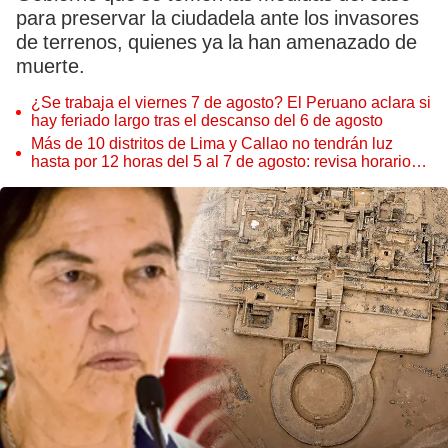
para preservar la ciudadela ante los invasores
de terrenos, quienes ya la han amenazado de
muerte.
¿Se trabaja el viernes 7 de agosto? El Peruano aclara si
hay feriado largo tras el descanso del 6 de agosto
Más de 10 distritos de Lima y Callao no tendrán luz
hasta por 12 horas del 5 al 7 de agosto: revisa horarios y
zonas afectadas