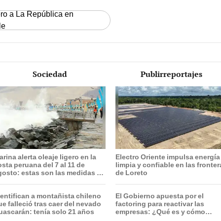
ero a La República en
le
Sociedad
Publirreportajes
rina alerta oleaje ligero en la
Electro Oriente impulsa energía
osta peruana del 7 al 11 de
limpia y confiable en las fronte
gosto: estas son las medidas de
de Loreto
revención
dentifican a montañista chileno
El Gobierno apuesta por el
ue falleció tras caer del nevado
factoring para reactivar las
uascarán: tenía solo 21 años
empresas: ¿Qué es y cómo
funciona?