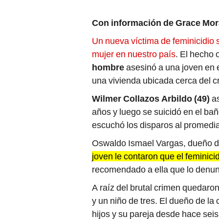
Con información de Grace Mor
Un nueva víctima de feminicidio s
mujer en nuestro país
. El hecho 
hombre
asesinó a una joven en el
una vivienda ubicada cerca del c
Wilmer Collazos Arbildo (49)
as
años y luego se suicidó en el ba
escuchó los disparos al promediar
Oswaldo Ismael Vargas, dueño d
joven le contaron que el feminic
recomendado a ella que lo denun
A raíz del brutal crimen quedaro
y un niño de tres. El dueño de la 
hijos y su pareja desde hace sei