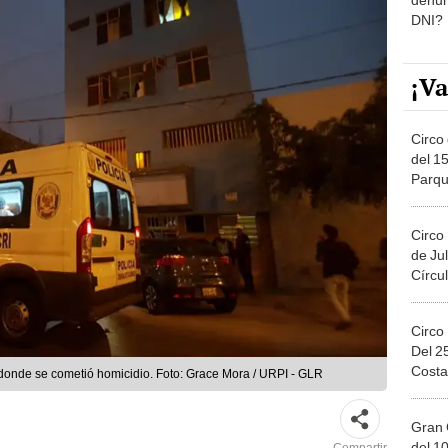
DNI?
¡Va
Circo 
del 15
Parqu
Migue
Circo
de Jul
Círcul
Circo
Del 2
Costa
ar donde se cometió homicidio. Foto: Grace Mora / URPI - GLR
Gran 
del 10