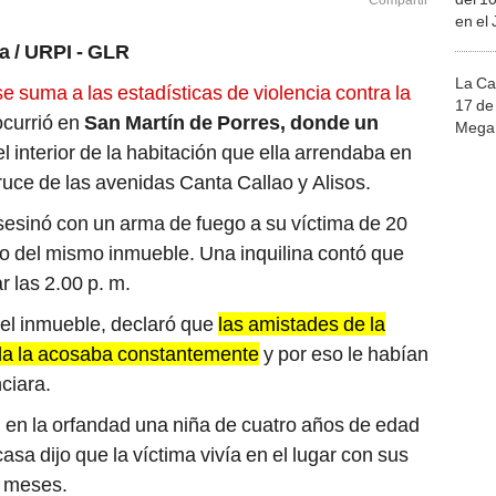
Compartir
en el
a / URPI - GLR
La Ca
e suma a las estadísticas de violencia contra la
17 de 
ocurrió en
San Martín de Porres, donde un
Mega 
 interior de la habitación que ella arrendaba en
ruce de las avenidas Canta Callao y Alisos.
esinó con un arma de fuego a su víctima de 20
ño del mismo inmueble. Una inquilina contó que
 las 2.00 p. m.
el inmueble, declaró que
las amistades de la
ida la acosaba constantemente
y por eso le habían
ciara.
n en la orfandad una niña de cuatro años de edad
casa dijo que la víctima vivía en el lugar con sus
s meses.