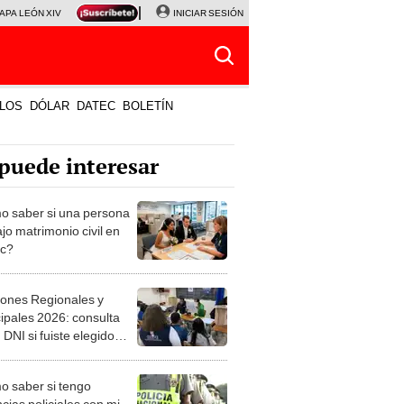
APA LEÓN XIV
NALDY SALDAÑA
INICIAR SESIÓN
LA BELLA LUZ
MAGALY MEDINA
HORÓS
LOS
DÓLAR
DATEC
BOLETÍN
puede interesar
 saber si una persona
jo matrimonio civil en
ec?
iones Regionales y
ipales 2026: consulta
 DNI si fuiste elegido
ro de mesa para este 4
ubre en el link oficial de
 saber si tengo
NPE
cias policiales con mi