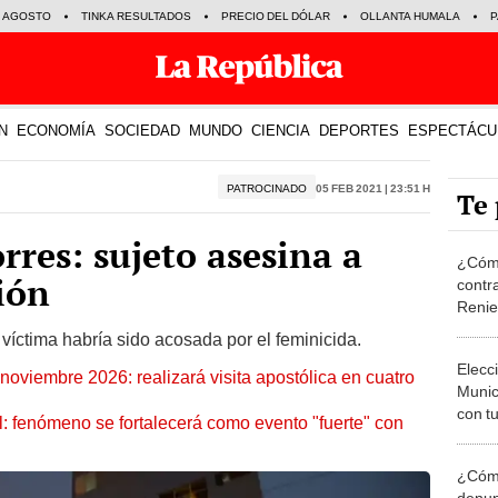
E AGOSTO
TINKA RESULTADOS
PRECIO DEL DÓLAR
OLLANTA HUMALA
P
N
ECONOMÍA
SOCIEDAD
MUNDO
CIENCIA
DEPORTES
ESPECTÁCU
PATROCINADO
05 Feb 2021 | 23:51 h
Te 
rres: sujeto asesina a
¿Cómo
ión
contra
Reni
 víctima habría sido acosada por el feminicida.
Elecc
oviembre 2026: realizará visita apostólica en cuatro
Munic
con tu
: fenómeno se fortalecerá como evento "fuerte" con
miemb
de oct
¿Cómo
la O
denun