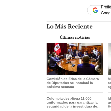
Prefi
Goog
Lo Más Reciente
Últimas noticias
Comisión de Ética de la Cámara
Ma
de Diputados se instalará la
c
próxima semana
a
p
Colombia despliega 11.000
I
uniformados para garantizar la
q
seguridad de la investidura de
H
Abelardo de la Espriella