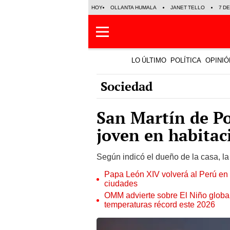
HOY
OLLANTA HUMALA
JANET TELLO
7 D
LO ÚLTIMO
POLÍTICA
OPINIÓ
Sociedad
San Martín de Po
joven en habitac
Según indicó el dueño de la casa, la
Papa León XIV volverá al Perú en n
ciudades
OMM advierte sobre El Niño global
temperaturas récord este 2026