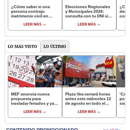
¿Cómo saber si una
Elecciones Regionales
¿Cóm
persona contrajo
y Municipales 2026:
denun
matrimonio civil en
consulta con tu DNI si
con 
Reniec?
fuiste elegido miembro
LEER MÁS
LEER MÁS
de mesa para este 4 de
octubre en el link oficial
de la ONPE
LO MÁS VISTO
LO ÚLTIMO
MEF anuncia nueva
Plaza Vea cerrará horas
‘Care
propuesta para
antes este miércoles 12
por ‘
trasladar feriados y ya
de agosto en todo el
sicar
no sería a los viernes:
Perú: tiendas atenderán
captu
LEER MÁS
LEER MÁS
“Lunes es mejor día”
hasta las 7 p.m.