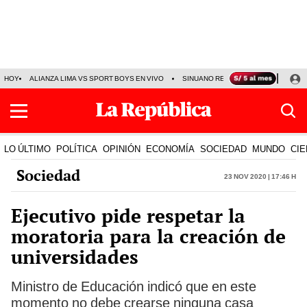
HOY
ALIANZA LIMA VS SPORT BOYS EN VIVO
SINUANO RESULTADOS HOY
JO
LO ÚLTIMO
POLÍTICA
OPINIÓN
ECONOMÍA
SOCIEDAD
MUNDO
CIE
Sociedad
23 Nov 2020 | 17:46 h
Ejecutivo pide respetar la
moratoria para la creación de
universidades
Ministro de Educación indicó que en este
momento no debe crearse ninguna casa