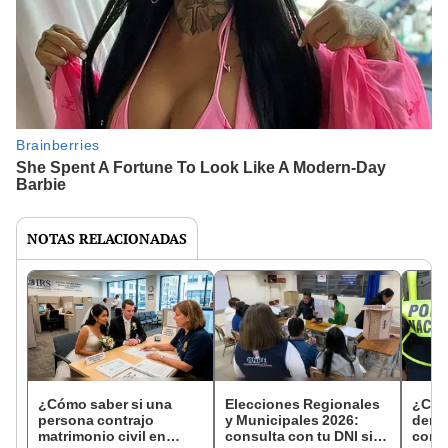
NOTAS RELACIONADAS
¿Cómo saber si una
Elecciones Regionales
¿Cóm
persona contrajo
y Municipales 2026:
denun
matrimonio civil en
consulta con tu DNI si
con 