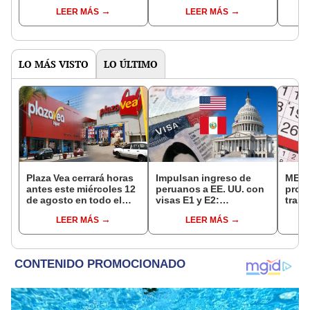
Reniec?
fuiste elegido miembro
LEER MÁS
LEER MÁS
de mesa para este 4 de
octubre en el link oficial
de la ONPE
LO MÁS VISTO
LO ÚLTIMO
Plaza Vea cerrará horas
Impulsan ingreso de
MEF 
antes este miércoles 12
peruanos a EE. UU. con
prop
de agosto en todo el
visas E1 y E2:
trasl
Perú: tiendas atenderán
emprendedores y
no se
LEER MÁS
LEER MÁS
hasta las 7 p.m.
pymes serían los más
“Lune
beneficiados