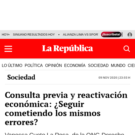
HOY
SINUANO RESULTADOS HOY
ALIANZA LIMA VS SPORT BOYS
JORGE MES
LO ÚLTIMO
POLÍTICA
OPINIÓN
ECONOMÍA
SOCIEDAD
MUNDO
CIE
Sociedad
09 Nov 2020 | 23:03 h
Consulta previa y reactivación
económica: ¿Seguir
cometiendo los mismos
errores?